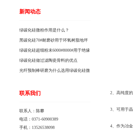
新闻动态
绿碳化硅微粉作用是什么？
黑碳化硅70#耐磨砂用于环氧树脂地坪
骨料的特点有哪些？
绿碳化硅超细粉末6000#8000#用于绝缘
涂料的优点
绿碳化硅做过滤陶瓷骨料的优点
光纤预制棒研磨为什么选用绿碳化硅微
粉1200#?
联系我们
2、高纯度的
3、可用于晶
联系人：陈攀
电话：0371-60900389
4、作为冶金
手机：13526538098