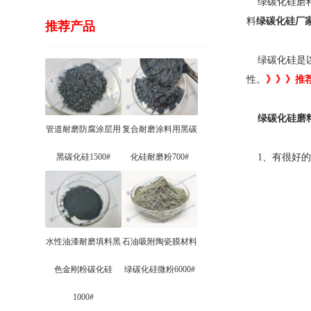
绿碳化硅磨料
料
绿碳化硅厂
推荐产品
绿碳化硅是以
性。
》》》推
绿碳化硅磨
管道耐磨防腐涂层用
复合耐磨涂料用黑碳
黑碳化硅1500#
化硅耐磨粉700#
1、有很好的
水性油漆耐磨填料黑
石油吸附陶瓷膜材料
色金刚粉碳化硅
绿碳化硅微粉6000#
1000#