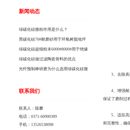
新闻动态
绿碳化硅微粉作用是什么？
黑碳化硅70#耐磨砂用于环氧树脂地坪
骨料的特点有哪些？
绿碳化硅超细粉末6000#8000#用于绝缘
涂料的优点
绿碳化硅做过滤陶瓷骨料的优点
光纤预制棒研磨为什么选用绿碳化硅微
3、去除表面
粉1200#?
联系我们
4、增强耐磨
保证了磨削过
联系人：陈攀
5、适应高温
电话：0371-60900389
和完整性，确
手机：13526538098