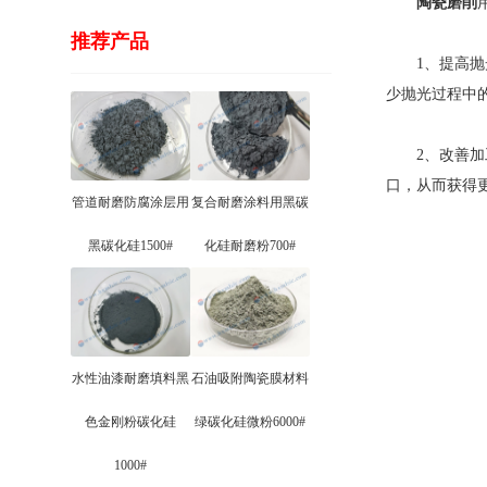
陶瓷磨削
推荐产品
1、提高抛光
少抛光过程中
2、改善加工
口，从而获得
管道耐磨防腐涂层用
复合耐磨涂料用黑碳
黑碳化硅1500#
化硅耐磨粉700#
水性油漆耐磨填料黑
石油吸附陶瓷膜材料
色金刚粉碳化硅
绿碳化硅微粉6000#
1000#