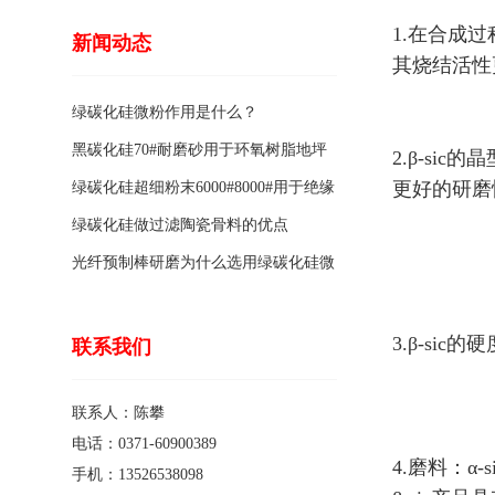
1.在合成过程
新闻动态
其烧结活性
绿碳化硅微粉作用是什么？
黑碳化硅70#耐磨砂用于环氧树脂地坪
2.β-s
更好的研磨
骨料的特点有哪些？
绿碳化硅超细粉末6000#8000#用于绝缘
涂料的优点
绿碳化硅做过滤陶瓷骨料的优点
光纤预制棒研磨为什么选用绿碳化硅微
粉1200#?
3.β-sic
联系我们
联系人：陈攀
电话：0371-60900389
4.磨料：
α-s
手机：13526538098