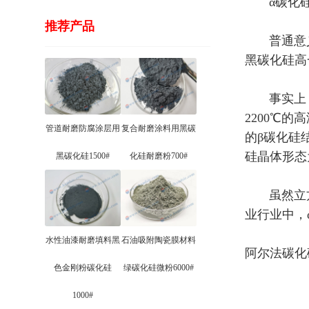
α碳化硅
推荐产品
普通意义上
黑碳化硅高
事实上，碳
2200℃
管道耐磨防腐涂层用
复合耐磨涂料用黑碳
的β碳化硅
硅晶体形态
黑碳化硅1500#
化硅耐磨粉700#
虽然立方碳
业行业中，
水性油漆耐磨填料黑
石油吸附陶瓷膜材料
阿尔法碳化
色金刚粉碳化硅
绿碳化硅微粉6000#
1000#