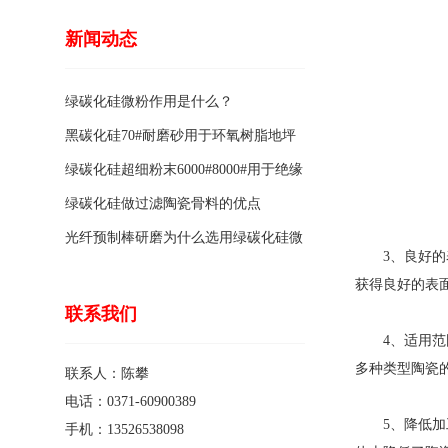
新闻动态
绿碳化硅微粉作用是什么？
黑碳化硅70#耐磨砂用于环氧树脂地坪
骨料的特点有哪些？
绿碳化硅超细粉末6000#8000#用于绝缘
涂料的优点
绿碳化硅做过滤陶瓷骨料的优点
光纤预制棒研磨为什么选用绿碳化硅微
3、良好的表
粉1200#?
获得良好的表
联系我们
4、适用范
多种类型陶瓷
联系人：陈攀
电话：0371-60900389
5、降低加工
手机：13526538098