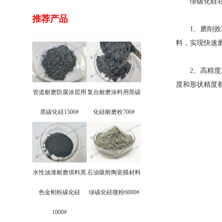
绿碳化硅
推荐产品
1、磨削效率
料，实现快速
2、高精度加
度和形状精度
管道耐磨防腐涂层用
复合耐磨涂料用黑碳
黑碳化硅1500#
化硅耐磨粉700#
水性油漆耐磨填料黑
石油吸附陶瓷膜材料
色金刚粉碳化硅
绿碳化硅微粉6000#
1000#