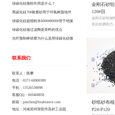
绿碳化硅微粉作用是什么？
金刚石砂轮
120#目
黑碳化硅70#耐磨砂用于环氧树脂地坪
金刚石砂轮辅料
骨料的特点有哪些？
绿碳化硅超细粉末6000#8000#用于绝缘
良好的磨削力....
涂料的优点
绿碳化硅做过滤陶瓷骨料的优点
光纤预制棒研磨为什么选用绿碳化硅微
粉1200#?
联系我们
联系人：陈攀
电话：0371-60900389
手机：13526538098
客服QQ：669468858
砂纸砂布植
邮箱：panchen@hxabrasive.com
P24-P120
地址：河南郑州荥阳市高村工业园