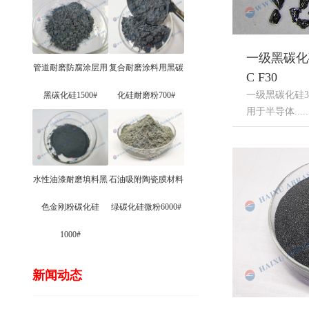
一级黑碳化硅3
管道耐磨防腐涂层用
复合耐磨涂料用黑碳
C F30
一级黑碳化硅30 
黑碳化硅1500#
化硅耐磨粉700#
用于半导体.....
水性油漆耐磨填料黑
石油吸附陶瓷膜材料
色金刚粉碳化硅
绿碳化硅微粉6000#
1000#
新闻动态