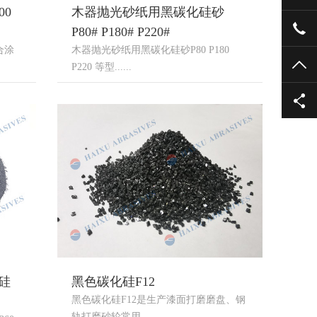
00
木器抛光砂纸用黑碳化硅砂
135
P80# P180# P220#
合涂
木器抛光砂纸用黑碳化硅砂P80 P180
TO
P220 等型......
硅
黑色碳化硅F12
黑色碳化硅F12是生产漆面打磨磨盘、钢
轨打磨砂轮常用......