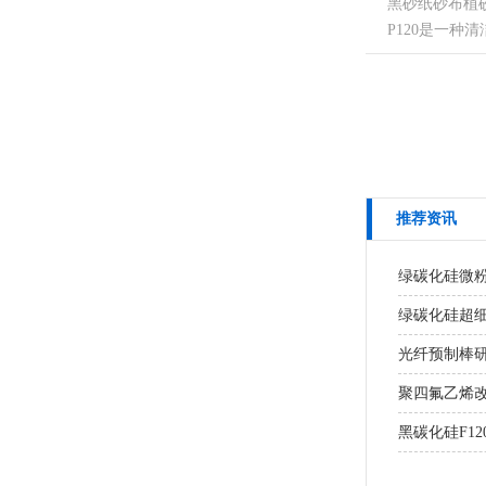
黑砂纸砂布植砂用
P120是一种清洁..
推荐资讯
绿碳化硅微
绿碳化硅超细粉
光纤预制棒研
聚四氟乙烯
黑碳化硅F1