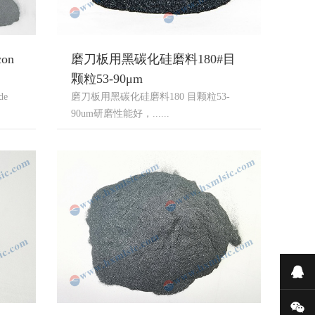
on
磨刀板用黑碳化硅磨料180#目
颗粒53-90μm
de
磨刀板用黑碳化硅磨料180 目颗粒53-
90um研磨性能好，......
在
微