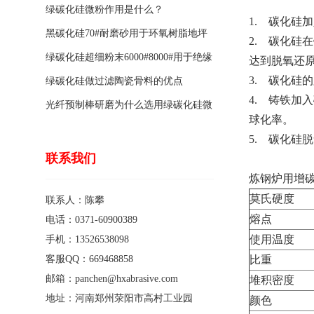
绿碳化硅微粉作用是什么？
1. 碳化硅
黑碳化硅70#耐磨砂用于环氧树脂地坪
2. 碳化
骨料的特点有哪些？
绿碳化硅超细粉末6000#8000#用于绝缘
达到脱氧还
3. 碳化硅
涂料的优点
绿碳化硅做过滤陶瓷骨料的优点
4. 铸铁
光纤预制棒研磨为什么选用绿碳化硅微
球化率。
粉1200#?
5. 碳化
联系我们
炼钢炉用增碳耐火材料
莫氏硬度
联系人：陈攀
熔点
电话：0371-60900389
使用温度
手机：13526538098
客服QQ：669468858
比重
邮箱：panchen@hxabrasive.com
堆积密度
地址：河南郑州荥阳市高村工业园
颜色