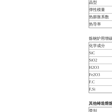
晶型
弹性模量
热膨胀系数
热导率
炼钢炉用增碳耐火材料
化学成分
SiC
SiO2
H2O3
Fe2O3
F.C
F,Si
其他铸造熔
类别