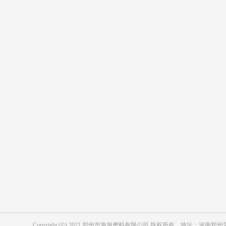
产品中心
应用行业
表面处理用绿碳化硅
复合材料用绿碳化硅
陶瓷行业用绿碳化硅
表面处理用黑碳化硅
磨具用绿碳化硅
冶金级黑碳化硅
耐磨防腐涂层用黑碳化硅
磨具用黑碳化硅
Copyright (©) 2021 郑州市海旭磨料有限公司 版权所有 地址：河