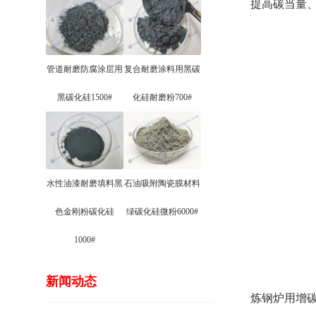
提高碳当量
管道耐磨防腐涂层用
复合耐磨涂料用黑碳
黑碳化硅1500#
化硅耐磨粉700#
水性油漆耐磨填料黑
石油吸附陶瓷膜材料
色金刚粉碳化硅
绿碳化硅微粉6000#
1000#
新闻动态
炼钢炉用增碳耐火材料