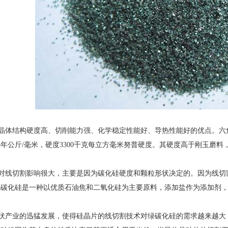
体结构硬度高、切削能力强、化学稳定性能好、导热性能好的优点。六角形碳化
2815年公斤/毫米，硬度3300千克每立方毫米努普硬度。其硬度高于刚玉
对线切割影响很大，主要是因为碳化硅硬度和颗粒形状决定的。因为线切
色碳化硅是一种以优质石油焦和二氧化硅为主要原料，添加盐作为添加剂
伏产业的迅猛发展，使得硅晶片的线切割技术对绿碳化硅的需求越来越大