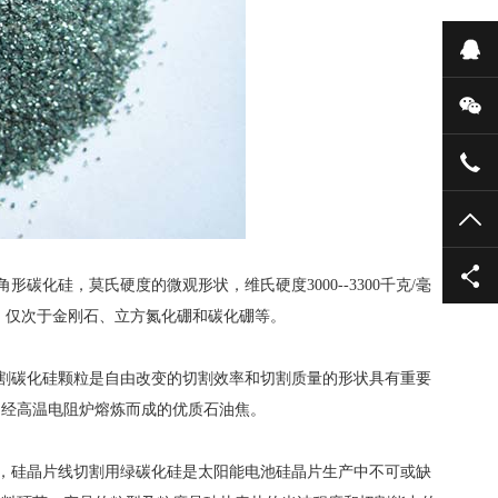
在
微
135
TO
硅，莫氏硬度的微观形状，维氏硬度3000--3300千克/毫
磨料，仅次于金刚石、立方氮化硼和碳化硼等。
割碳化硅颗粒是自由改变的切割效率和切割质量的形状具有重要
，经高温电阻炉熔炼而成的优质石油焦。
，硅晶片线切割用绿碳化硅是太阳能电池硅晶片生产中不可或缺