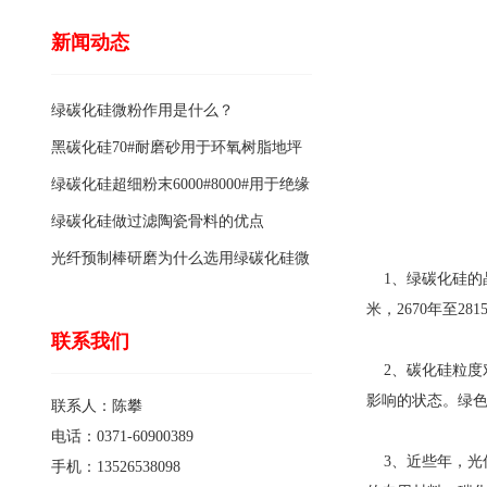
新闻动态
绿碳化硅微粉作用是什么？
黑碳化硅70#耐磨砂用于环氧树脂地坪
骨料的特点有哪些？
绿碳化硅超细粉末6000#8000#用于绝缘
涂料的优点
绿碳化硅做过滤陶瓷骨料的优点
光纤预制棒研磨为什么选用绿碳化硅微
1、绿碳化硅的晶
粉1200#?
米，2670年至
联系我们
2、碳化硅粒度
影响的状态。绿
联系人：陈攀
电话：0371-60900389
3、近些年，光
手机：13526538098