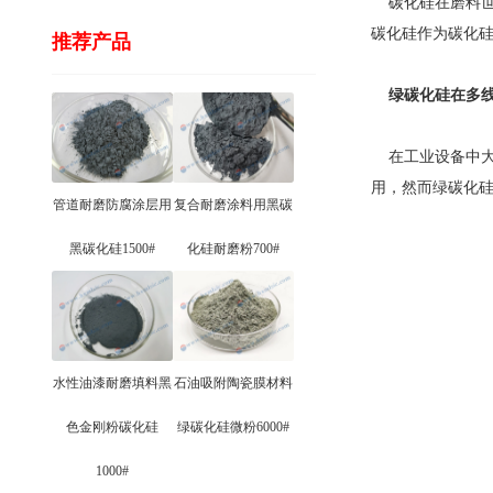
碳化硅在磨料世
碳化硅作为碳化
推荐产品
绿碳化硅在多
在工业设备中大
用，然而绿碳化
管道耐磨防腐涂层用
复合耐磨涂料用黑碳
黑碳化硅1500#
化硅耐磨粉700#
水性油漆耐磨填料黑
石油吸附陶瓷膜材料
色金刚粉碳化硅
绿碳化硅微粉6000#
1000#