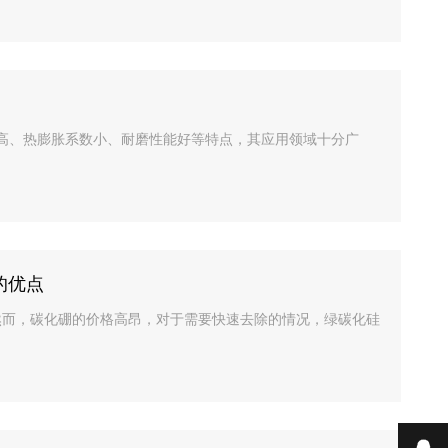
数高、热膨胀系数小、耐磨性能好等特点，其应用领域十分广
的优点
然而，碳化硼的价格高昂，对于需要快速去除的情况，绿碳化硅
在