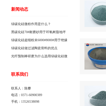
新闻动态
绿碳化硅微粉作用是什么？
黑碳化硅70#耐磨砂用于环氧树脂地坪
骨料的特点有哪些？
绿碳化硅超细粉末6000#8000#用于绝缘
涂料的优点
绿碳化硅做过滤陶瓷骨料的优点
光纤预制棒研磨为什么选用绿碳化硅微
粉1200#?
联系我们
联系人：陈攀
电话：0371-60900389
手机：13526538098