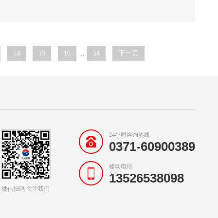
14
15
16
..
54
下一页
24小时咨询热线
0371-60900389
移动电话
13526538098
微信扫码 关注我们