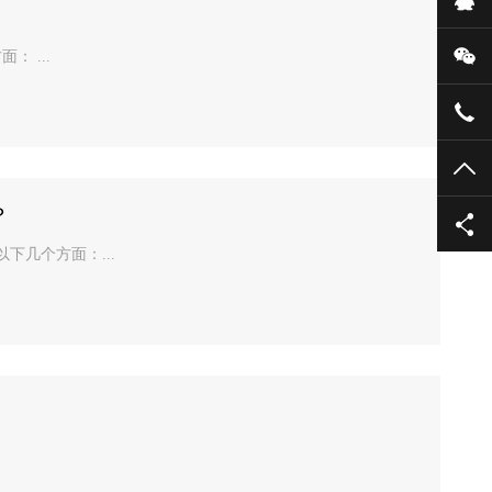
微
 ...
135
TO
？
下几个方面：...