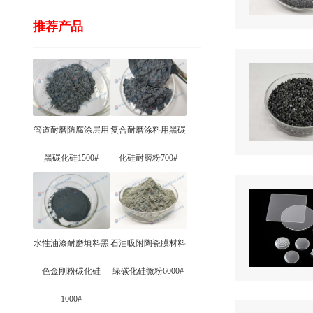
推荐产品
管道耐磨防腐涂层用
复合耐磨涂料用黑碳
黑碳化硅1500#
化硅耐磨粉700#
水性油漆耐磨填料黑
石油吸附陶瓷膜材料
色金刚粉碳化硅
绿碳化硅微粉6000#
1000#