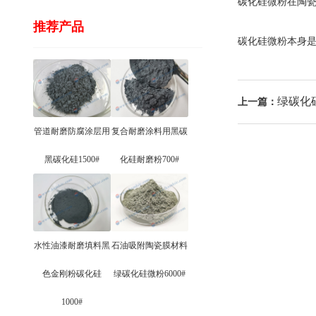
碳化硅微粉在陶
推荐产品
碳化硅微粉本身
绿碳化
上一篇：
管道耐磨防腐涂层用
复合耐磨涂料用黑碳
黑碳化硅1500#
化硅耐磨粉700#
水性油漆耐磨填料黑
石油吸附陶瓷膜材料
色金刚粉碳化硅
绿碳化硅微粉6000#
1000#