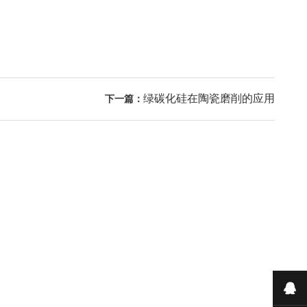
绿碳化硅在陶瓷磨削的应用
下一篇：
在