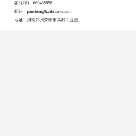
客服QQ：669468858
邮箱：panchen@hxabrasive.com
地址：河南郑州荥阳市高村工业园
产品中心
应用行业
荣
表面处理用绿碳化硅
复合材料用绿碳化硅
陶瓷行业用绿碳化硅
表面处理用黑碳化硅