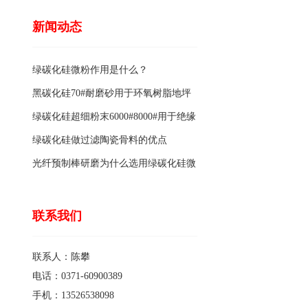
新闻动态
绿碳化硅微粉作用是什么？
黑碳化硅70#耐磨砂用于环氧树脂地坪
骨料的特点有哪些？
绿碳化硅超细粉末6000#8000#用于绝缘
涂料的优点
绿碳化硅做过滤陶瓷骨料的优点
光纤预制棒研磨为什么选用绿碳化硅微
粉1200#?
联系我们
联系人：陈攀
电话：0371-60900389
手机：13526538098