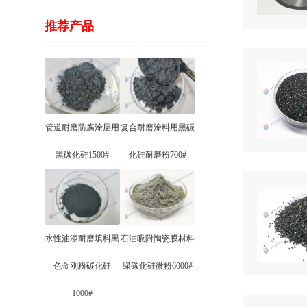
推荐产品
管道耐磨防腐涂层用
复合耐磨涂料用黑碳
黑碳化硅1500#
化硅耐磨粉700#
水性油漆耐磨填料黑
石油吸附陶瓷膜材料
色金刚粉碳化硅
绿碳化硅微粉6000#
1000#