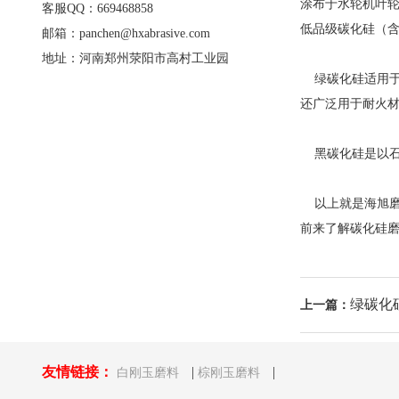
涂布于水轮机叶轮
客服QQ：669468858
低品级碳化硅（含
邮箱：panchen@hxabrasive.com
地址：河南郑州荥阳市高村工业园
绿碳化硅适用于
还广泛用于耐火
黑碳化硅是以石
以上就是海旭磨料
前来了解碳化硅
绿碳化
上一篇：
友情链接：
|
|
白刚玉磨料
棕刚玉磨料