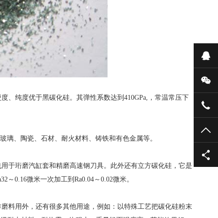
在
微
纯度优于黑碳化硅。其弹性系数达到410GPa,，常温常压下
135
TO
，如玻璃、陶瓷、石材、耐火材料、铸铁和有色金属等。
也用于珩磨汽缸套和精磨高速钢刀具。此外还有立方碳化硅，它是
16微米一次加工到Ra0.04～0.02微米。
磨料用外，还有很多其他用途，例如：以特殊工艺把碳化硅粉末