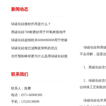
新闻动态
绿碳化硅微粉作用是什么？
黑碳化硅70#耐磨砂用于环氧树脂地坪
骨料的特点有哪些？
绿碳化硅超细粉末6000#8000#用于绝缘
绿碳化硅和黑碳化
涂料的优点
绿碳化硅做过滤陶瓷骨料的优点
不会溶解，温度达到
光纤预制棒研磨为什么选用绿碳化硅微
粉1200#?
1、黑碳化硅含S
联系我们
2、绿碳化硅含S
以特殊工艺制取的黄
联系人：陈攀
电话：0371-60900389
绿碳化硅化学系
手机：13526538098