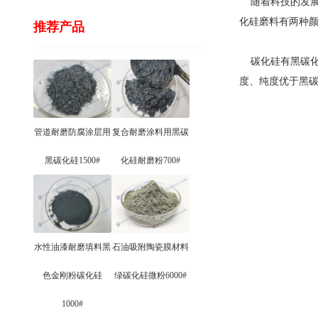
随着科技的发展
化硅磨料有两种
推荐产品
碳化硅有黑碳化硅
度、纯度优于黑
管道耐磨防腐涂层用
复合耐磨涂料用黑碳
黑碳化硅1500#
化硅耐磨粉700#
水性油漆耐磨填料黑
石油吸附陶瓷膜材料
色金刚粉碳化硅
绿碳化硅微粉6000#
1000#