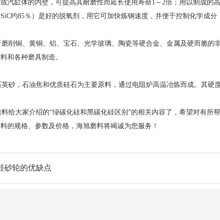
或汽缸体的内壁，可提高其耐磨性而延长使用寿命1～2倍；用以制成的
SiC约85％）是好的脱氧剂，用它可加快炼钢速度，并便于控制化学成
磨削铜、黄铜、铝、宝石、光学玻璃、陶瓷等硬合金、金属及硬而脆的非
材料和各种磨具制造。
英砂，石油焦和优质硅石为主要原料，通过电阻炉高温冶炼而成。其硬度
给大家介绍的“绿碳化硅和黑碳化硅区别”的相关内容了，希望对有所帮助,如
磨料的规格、参数及价格，海旭磨料将竭诚为您服务！
硅砂轮的优缺点