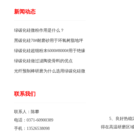
新闻动态
绿碳化硅微粉作用是什么？
黑碳化硅70#耐磨砂用于环氧树脂地坪
骨料的特点有哪些？
绿碳化硅超细粉末6000#8000#用于绝缘
涂料的优点
绿碳化硅做过滤陶瓷骨料的优点
光纤预制棒研磨为什么选用绿碳化硅微
粉1200#?
联系我们
联系人：陈攀
5、良好热稳定
电话：0371-60900389
得在高温研磨区
手机：13526538098