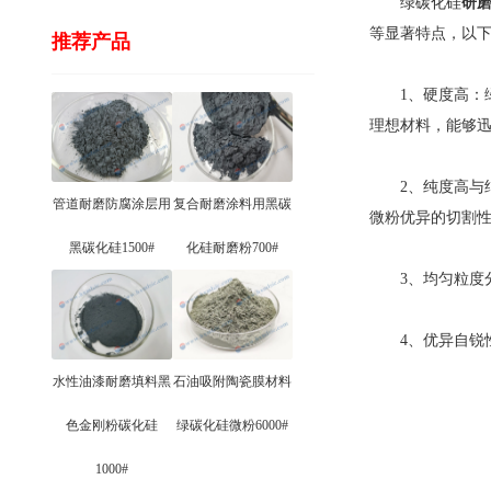
绿碳化硅
研
等显著特点，以
推荐产品
1、硬度高：绿
理想材料，能够
2、纯度高与结
管道耐磨防腐涂层用
复合耐磨涂料用黑碳
微粉优异的切割
黑碳化硅1500#
化硅耐磨粉700#
3、均匀粒度分
4、优异自锐性
水性油漆耐磨填料黑
石油吸附陶瓷膜材料
色金刚粉碳化硅
绿碳化硅微粉6000#
1000#