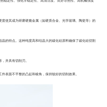
好热稳定性、强化学稳定性、高清洁度、良好导热性、高机械强度
度使其成为研磨硬脆金属（如硬质合金、光学玻璃、陶瓷等）的
晶的特点。这种纯度高和结晶大的碳化硅原料确保了碳化硅切割
等，并具有切削刃。
工件表面不平整的凸起和棱角，保持较好的切削效果。