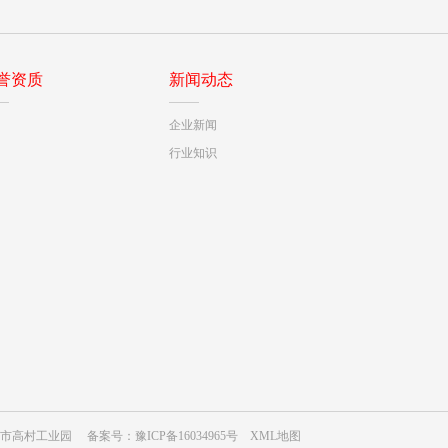
誉资质
新闻动态
企业新闻
行业知识
郑州荥阳市高村工业园 备案号：
豫ICP备16034965号
XML地图