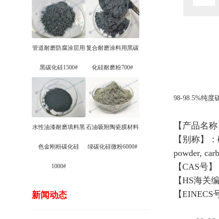
管道耐磨防腐涂层用
复合耐磨涂料用黑碳
黑碳化硅1500#
化硅耐磨粉700#
98-98.5%纯度碳
【产品名称】
水性油漆耐磨填料黑
石油吸附陶瓷膜材料
【别称】：碳
色金刚粉碳化硅
绿碳化硅微粉6000#
powder, car
【CAS号】：4
1000#
【HS海关编码
【EINECS号
新闻动态