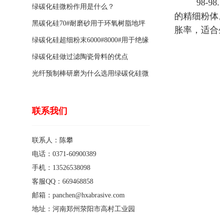
98-9
绿碳化硅微粉作用是什么？
的精细粉体
黑碳化硅70#耐磨砂用于环氧树脂地坪
胀率，适合
骨料的特点有哪些？
绿碳化硅超细粉末6000#8000#用于绝缘
涂料的优点
绿碳化硅做过滤陶瓷骨料的优点
光纤预制棒研磨为什么选用绿碳化硅微
粉1200#?
联系我们
联系人：陈攀
电话：0371-60900389
手机：13526538098
客服QQ：669468858
邮箱：panchen@hxabrasive.com
地址：河南郑州荥阳市高村工业园