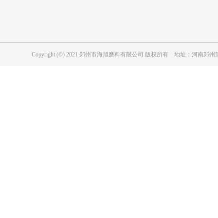
磨具用绿碳化硅
冶金级黑碳化硅
耐磨防腐涂层用黑碳化硅
磨具用黑碳化硅
Copyright (©) 2021 郑州市海旭磨料有限公司 版权所有 地址：河
工业陶瓷用黑色碳化硅
纳米级碳化硅