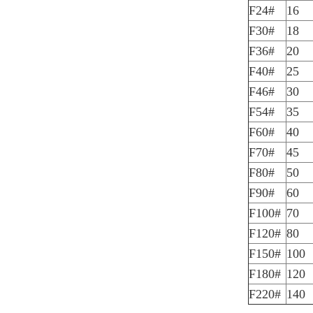
F24#
16
F30#
18
F36#
20
F40#
25
F46#
30
F54#
35
F60#
40
F70#
45
F80#
50
F90#
60
F100#
70
F120#
80
F150#
100
F180#
120
F220#
140