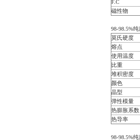
F.C
磁性物
98-98.5%
莫氏硬度
熔点
使用温度
比重
堆积密度
颜色
晶型
弹性模量
热膨胀系数
热导率
98-98.5%