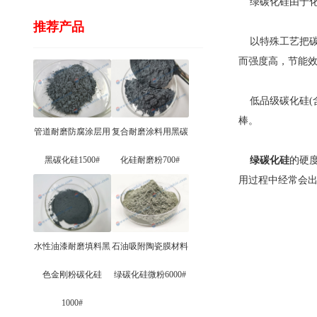
绿碳化硅由于化
推荐产品
以特殊工艺把碳
而强度高，节能
低品级碳化硅(含
棒。
管道耐磨防腐涂层用
复合耐磨涂料用黑碳
黑碳化硅1500#
化硅耐磨粉700#
绿碳化硅
的硬
用过程中经常会
水性油漆耐磨填料黑
石油吸附陶瓷膜材料
色金刚粉碳化硅
绿碳化硅微粉6000#
1000#