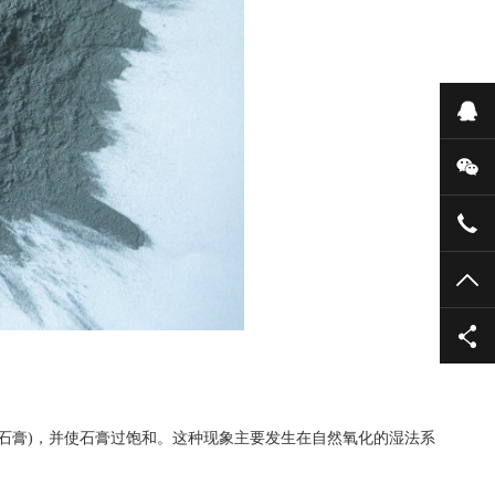
在
微
135
TO
4(石膏)，并使石膏过饱和。这种现象主要发生在自然氧化的湿法系