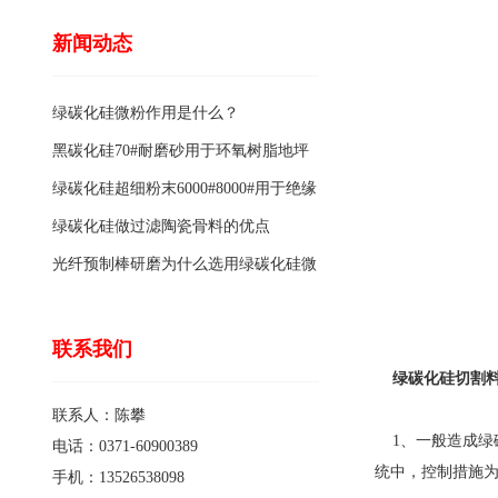
新闻动态
绿碳化硅微粉作用是什么？
黑碳化硅70#耐磨砂用于环氧树脂地坪
骨料的特点有哪些？
绿碳化硅超细粉末6000#8000#用于绝缘
涂料的优点
绿碳化硅做过滤陶瓷骨料的优点
光纤预制棒研磨为什么选用绿碳化硅微
粉1200#?
联系我们
绿碳化硅切割
联系人：陈攀
1、一般造成绿碳
电话：0371-60900389
统中，控制措施
手机：13526538098