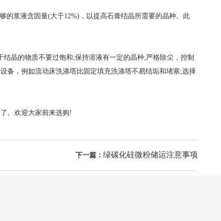
够的浆液含固量(大于12%)，以提高石膏结晶所需要的晶种。此
于结晶的物质不要过饱和;保持溶液有一定的晶种;严格除尘，控制
设备，例如流动床洗涤塔比固定填充洗涤塔不易结垢和堵塞;选择
了。欢迎大家前来选购!
绿碳化硅微粉储运注意事项
下一篇：