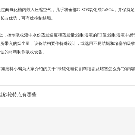
向氧化槽内鼓入压缩空气，几乎将全部CaSO3氧化成CaSO4，并保持足
生长占优势，可有效控制结垢。
，控制吸收液中水份蒸发速度和蒸发量;控制溶液的PH值;控制溶液中易
所带入的烟尘量，设备结构要作特殊设计，或选用不易结垢和堵塞的吸收
腐蚀的材料制作吸收设备。
磨料小编为大家介绍的关于“绿碳化硅切割料结垢及堵塞怎么办”的内容
硅砂轮特点有哪些