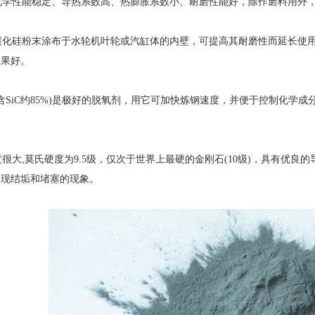
学性能稳定、导热系数高、热膨胀系数小、耐磨性能好，除作磨料用外，
化硅粉末涂布于水轮机叶轮或汽缸体的内壁，可提高其耐磨性而延长使用寿
效果好。
SiC约85%)是极好的脱氧剂，用它可加快炼钢速度，并便于控制化学
度很大,莫氏硬度为9.5级，仅次于世界上最硬的金刚石(10级)，具有优
出现结垢和堵塞的现象。