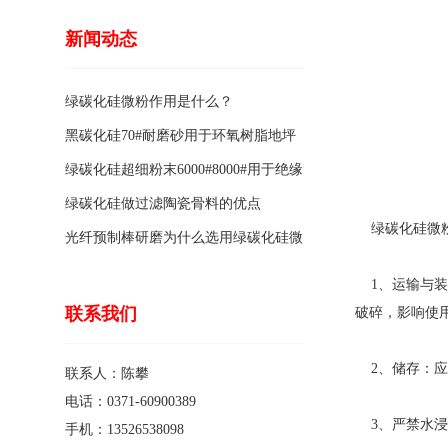
新闻动态
绿碳化硅微粉作用是什么？
黑碳化硅70#耐磨砂用于环氧树脂地坪
骨料的特点有哪些？
绿碳化硅超细粉末6000#8000#用于绝缘
涂料的优点
绿碳化硅做过滤陶瓷骨料的优点
绿碳化硅微粉
光纤预制棒研磨为什么选用绿碳化硅微
粉1200#?
1、运输与装
联系我们
破碎，影响使
2、储存：应
联系人：陈攀
电话：0371-60900389
3、严禁水浸
手机：13526538098