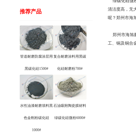
绿碳化硅微粉
清洁度高，无
推荐产品
呢？郑州市海
郑州市海旭
工、铜及铜合
管道耐磨防腐涂层用
复合耐磨涂料用黑碳
黑碳化硅1500#
化硅耐磨粉700#
水性油漆耐磨填料黑
石油吸附陶瓷膜材料
色金刚粉碳化硅
绿碳化硅微粉6000#
1000#