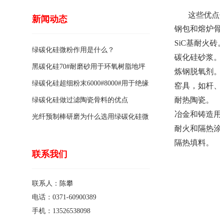
这些优点使
新闻动态
钢包和熔炉
SiC基耐火砖
绿碳化硅微粉作用是什么？
碳化硅砂浆
黑碳化硅70#耐磨砂用于环氧树脂地坪
炼钢脱氧剂
骨料的特点有哪些？
绿碳化硅超细粉末6000#8000#用于绝缘
窑具，如杆
耐热陶瓷。
涂料的优点
绿碳化硅做过滤陶瓷骨料的优点
冶金和铸造
光纤预制棒研磨为什么选用绿碳化硅微
耐火和隔热
粉1200#?
隔热填料。
联系我们
联系人：陈攀
电话：0371-60900389
手机：13526538098