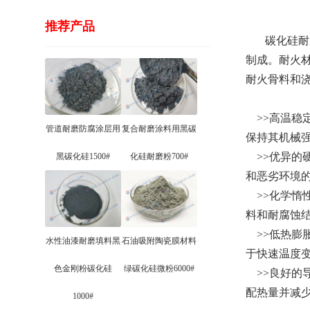
推荐产品
碳化硅耐火材
制成。耐火
耐火骨料和
>>高温稳定
管道耐磨防腐涂层用
复合耐磨涂料用黑碳
保持其机械
>>优异的
黑碳化硅1500#
化硅耐磨粉700#
和恶劣环境
>>化学惰
料和耐腐蚀
>>低热膨
水性油漆耐磨填料黑
石油吸附陶瓷膜材料
于快速温度
色金刚粉碳化硅
绿碳化硅微粉6000#
>>良好的
配热量并减
1000#