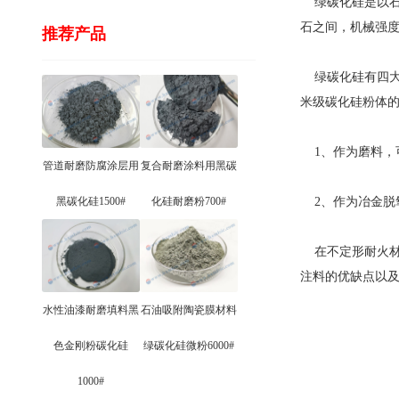
绿碳化硅是以石
石之间，机械强
推荐产品
绿碳化硅有四大
米级碳化硅粉体
1、作为磨料，
管道耐磨防腐涂层用
复合耐磨涂料用黑碳
黑碳化硅1500#
化硅耐磨粉700#
2、作为冶金脱
在不定形耐火材
注料的优缺点以
水性油漆耐磨填料黑
石油吸附陶瓷膜材料
色金刚粉碳化硅
绿碳化硅微粉6000#
1000#