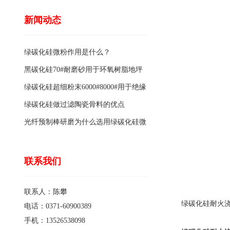
新闻动态
绿碳化硅微粉作用是什么？
黑碳化硅70#耐磨砂用于环氧树脂地坪
骨料的特点有哪些？
绿碳化硅超细粉末6000#8000#用于绝缘
涂料的优点
绿碳化硅做过滤陶瓷骨料的优点
光纤预制棒研磨为什么选用绿碳化硅微
粉1200#?
联系我们
联系人：陈攀
绿碳化硅耐火浇
电话：0371-60900389
手机：13526538098