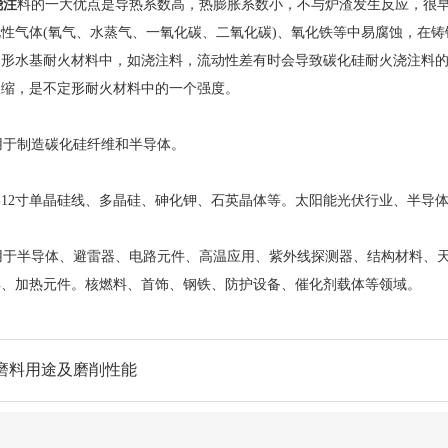
浇注
料的一大优点是导热系数高，热膨胀系数小，不与炉渣发生反应，很
性气体(氧气、水蒸气、一氧化碳、二氧化碳)、氧化铁等中易腐蚀，在
定形水基耐火材料中，如浇注料，流动性差有时会导致碳化硅耐火浇注料
收缩，是不定形耐火材料中的一个强度。
于制造碳化硅纤维和半导体。
12寸单晶硅线、多晶硅、砷化钾、石英晶体等。太阳能光伏行业、半导
于半导体、避雷器、电路元件、高温应用、紫外线探测器、结构材料、天
具、加热元件。核燃料、首饰、钢铁、防护设备、催化剂载体等领域。
磨料用途及磨削性能