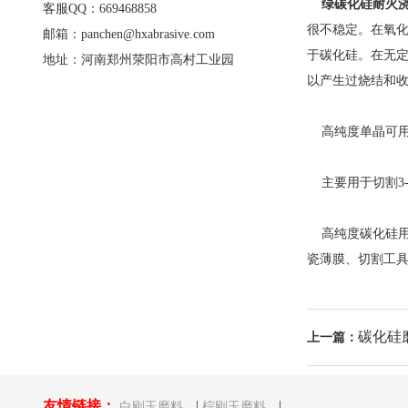
绿碳化硅耐火
客服QQ：669468858
很不稳定。在氧化
邮箱：panchen@hxabrasive.com
于碳化硅。在无
地址：河南郑州荥阳市高村工业园
以产生过烧结和
高纯度单晶可用
主要用于切割3-
高纯度碳化硅用
瓷薄膜、切割工
碳化硅
上一篇：
友情链接：
|
|
白刚玉磨料
棕刚玉磨料