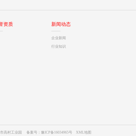
誉资质
新闻动态
企业新闻
行业知识
郑州荥阳市高村工业园 备案号：
豫ICP备16034965号
XML地图