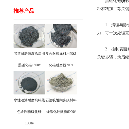
黑碳化硅
喷
种材料加工等关
推荐产品
1、清理与除锈
力，可一次处理
2、控制表面粗
管道耐磨防腐涂层用
复合耐磨涂料用黑碳
关键步骤，为后
黑碳化硅1500#
化硅耐磨粉700#
水性油漆耐磨填料黑
石油吸附陶瓷膜材料
色金刚粉碳化硅
绿碳化硅微粉6000#
1000#