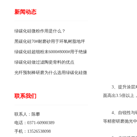
新闻动态
绿碳化硅微粉作用是什么？
黑碳化硅70#耐磨砂用于环氧树脂地坪
骨料的特点有哪些？
绿碳化硅超细粉末6000#8000#用于绝缘
涂料的优点
绿碳化硅做过滤陶瓷骨料的优点
光纤预制棒研磨为什么选用绿碳化硅微
粉1200#?
3、提升涂层寿
联系我们
面高出3.5倍以
4、自锐性与
联系人：陈攀
等精密研磨抛光
电话：0371-60900389
手机：13526538098