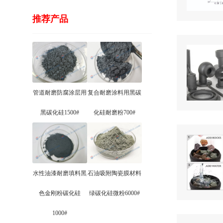
推荐产品
管道耐磨防腐涂层用
复合耐磨涂料用黑碳
黑碳化硅1500#
化硅耐磨粉700#
水性油漆耐磨填料黑
石油吸附陶瓷膜材料
色金刚粉碳化硅
绿碳化硅微粉6000#
1000#