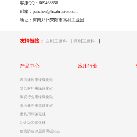
客服QQ：669468858
邮箱：panchen@hxabrasive.com
地址：河南郑州荥阳市高村工业园
友情链接：
|
|
白刚玉磨料
棕刚玉磨料
产品中心
应用行业
表面处理用绿碳化硅
复合材料用绿碳化硅
陶瓷行业用绿碳化硅
表面处理用黑碳化硅
磨具用绿碳化硅
冶金级黑碳化硅
耐磨防腐涂层用黑碳化硅