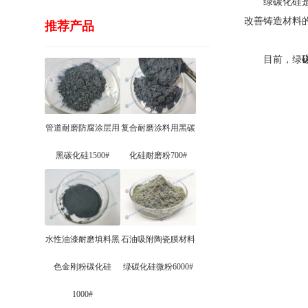
绿碳化硅是一
改善铸造材料
推荐产品
目前，绿
管道耐磨防腐涂层用
复合耐磨涂料用黑碳
黑碳化硅1500#
化硅耐磨粉700#
水性油漆耐磨填料黑
石油吸附陶瓷膜材料
色金刚粉碳化硅
绿碳化硅微粉6000#
1000#