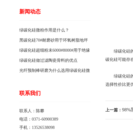
新闻动态
绿碳化硅微粉作用是什么？
黑碳化硅70#耐磨砂用于环氧树脂地坪
骨料的特点有哪些？
绿碳化硅超细粉末6000#8000#用于绝缘
绿碳化硅的质
碳化硅可能存
涂料的优点
绿碳化硅做过滤陶瓷骨料的优点
光纤预制棒研磨为什么选用绿碳化硅微
绿碳化硅的价
粉1200#?
选择性价比更
联系我们
98
上一篇：
联系人：陈攀
电话：0371-60900389
手机：13526538098