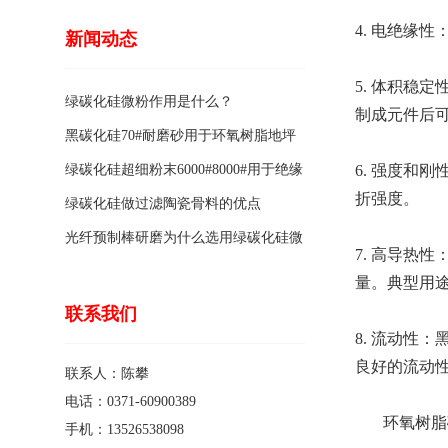
4. 电绝缘
新闻动态
5. 体积稳
绿碳化硅微粉作用是什么？
制成元件后
黑碳化硅70#耐磨砂用于环氧树脂地坪
骨料的特点有哪些？
绿碳化硅超细粉末6000#8000#用于绝缘
6. 强度和
折强度。
涂料的优点
绿碳化硅做过滤陶瓷骨料的优点
光纤预制棒研磨为什么选用绿碳化硅微
7. 高导热
粉1200#?
量。典型用
联系我们
8. 流动性
良好的流动
联系人：陈攀
电话：0371-60900389
环氧树脂碳
手机：13526538098