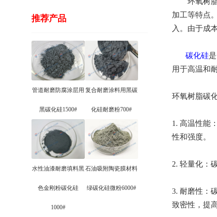
环氧树脂碳
加工等特点
推荐产品
入。由于成
碳化硅
是
用于高温和
管道耐磨防腐涂层用
复合耐磨涂料用黑碳
环氧树脂碳
黑碳化硅1500#
化硅耐磨粉700#
1. 高温性
性和强度。
2. 轻量化：
水性油漆耐磨填料黑
石油吸附陶瓷膜材料
色金刚粉碳化硅
绿碳化硅微粉6000#
3. 耐磨性
致密性，提
1000#