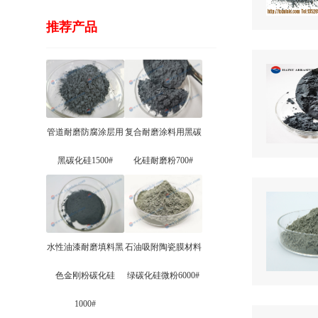
推荐产品
管道耐磨防腐涂层用
复合耐磨涂料用黑碳
黑碳化硅1500#
化硅耐磨粉700#
水性油漆耐磨填料黑
石油吸附陶瓷膜材料
色金刚粉碳化硅
绿碳化硅微粉6000#
1000#