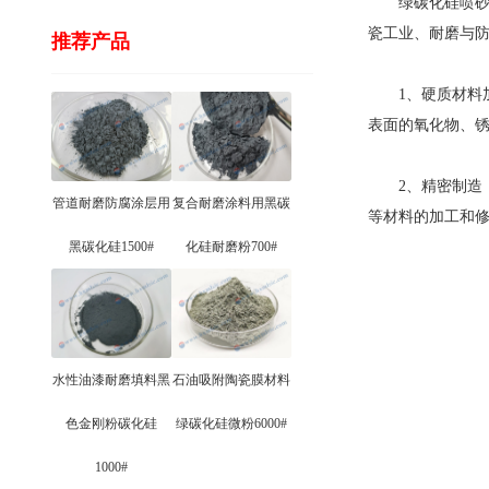
绿碳化硅喷砂磨
瓷工业、耐磨与
推荐产品
1、硬质材料
表面的氧化物、
2、精密制造：
管道耐磨防腐涂层用
复合耐磨涂料用黑碳
等材料的加工和
黑碳化硅1500#
化硅耐磨粉700#
水性油漆耐磨填料黑
石油吸附陶瓷膜材料
色金刚粉碳化硅
绿碳化硅微粉6000#
1000#