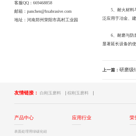
客服QQ：669468858
5、耐火材料与
邮箱：panchen@hxabrasive.com
泛应用于冶金、
地址：河南郑州荥阳市高村工业园
6、耐磨与防腐
显著延长设备的
研磨级
上一篇：
友情链接：
|
|
白刚玉磨料
棕刚玉磨料
产品中心
应用行业
荣
表面处理用绿碳化硅