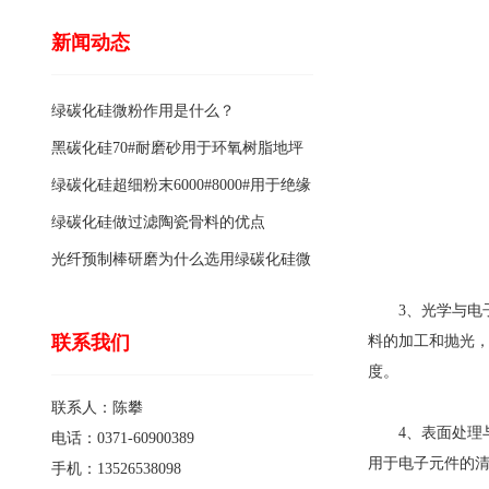
新闻动态
绿碳化硅微粉作用是什么？
黑碳化硅70#耐磨砂用于环氧树脂地坪
骨料的特点有哪些？
绿碳化硅超细粉末6000#8000#用于绝缘
涂料的优点
绿碳化硅做过滤陶瓷骨料的优点
光纤预制棒研磨为什么选用绿碳化硅微
粉1200#?
3、光学与电子
联系我们
料的加工和抛光
度。
联系人：陈攀
4、表面处理与
电话：0371-60900389
用于电子元件的
手机：13526538098