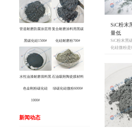
SiC粉
管道耐磨防腐涂层用
复合耐磨涂料用黑碳
量低
SiC粉末
黑碳化硅1500#
化硅耐磨粉700#
化硅微粉是经过
水性油漆耐磨填料黑
石油吸附陶瓷膜材料
色金刚粉碳化硅
绿碳化硅微粉6000#
1000#
新闻动态