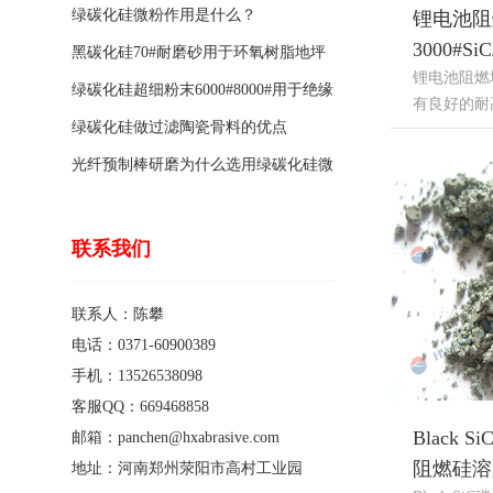
绿碳化硅微粉作用是什么？
锂电池阻
3000#S
黑碳化硅70#耐磨砂用于环氧树脂地坪
锂电池阻燃填
骨料的特点有哪些？
绿碳化硅超细粉末6000#8000#用于绝缘
有良好的耐高..
涂料的优点
绿碳化硅做过滤陶瓷骨料的优点
光纤预制棒研磨为什么选用绿碳化硅微
粉1200#?
联系我们
联系人：陈攀
电话：0371-60900389
手机：13526538098
客服QQ：669468858
Black 
邮箱：panchen@hxabrasive.com
阻燃硅溶
地址：河南郑州荥阳市高村工业园