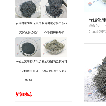
绿碳化硅1
管道耐磨防腐涂层用
复合耐磨涂料用黑碳
绿碳化硅15
硅块经破碎球..
黑碳化硅1500#
化硅耐磨粉700#
水性油漆耐磨填料黑
石油吸附陶瓷膜材料
色金刚粉碳化硅
绿碳化硅微粉6000#
1000#
新闻动态