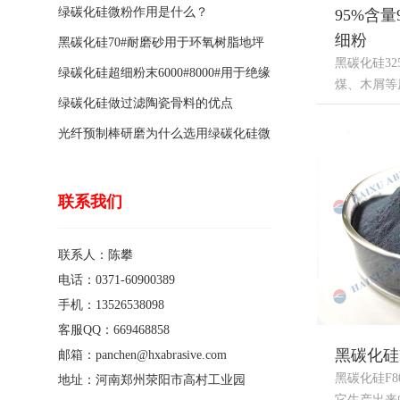
绿碳化硅微粉作用是什么？
95%含量
细粉
黑碳化硅70#耐磨砂用于环氧树脂地坪
黑碳化硅3
骨料的特点有哪些？
绿碳化硅超细粉末6000#8000#用于绝缘
煤、木屑等原料
涂料的优点
绿碳化硅做过滤陶瓷骨料的优点
光纤预制棒研磨为什么选用绿碳化硅微
粉1200#?
联系我们
联系人：陈攀
电话：0371-60900389
手机：13526538098
客服QQ：669468858
黑碳化硅F
邮箱：panchen@hxabrasive.com
黑碳化硅F
地址：河南郑州荥阳市高村工业园
它生产出来的磨