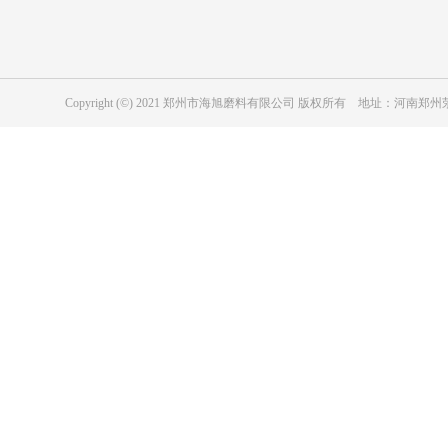
磨具用绿碳化硅
冶金级黑碳化硅
耐磨防腐涂层用黑碳化硅
磨具用黑碳化硅
Copyright (©) 2021 郑州市海旭磨料有限公司 版权所有 地址：河
工业陶瓷用黑色碳化硅
纳米级碳化硅