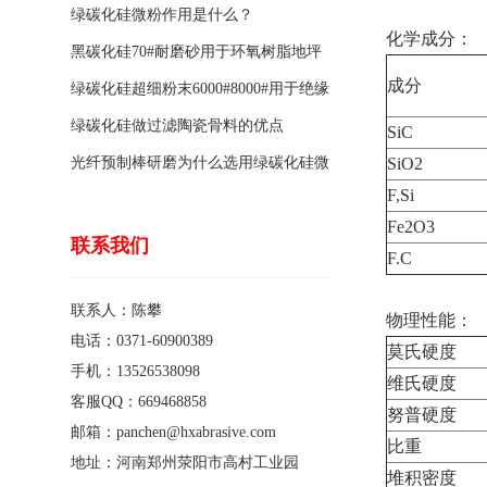
绿碳化硅微粉作用是什么？
化学成分：
黑碳化硅70#耐磨砂用于环氧树脂地坪
成分
骨料的特点有哪些？
绿碳化硅超细粉末6000#8000#用于绝缘
涂料的优点
绿碳化硅做过滤陶瓷骨料的优点
SiC
光纤预制棒研磨为什么选用绿碳化硅微
SiO2
F,Si
粉1200#?
Fe2O3
联系我们
F.C
联系人：陈攀
物理性能：
电话：0371-60900389
莫氏硬度
手机：13526538098
维氏硬度
客服QQ：669468858
努普硬度
邮箱：panchen@hxabrasive.com
比重
地址：河南郑州荥阳市高村工业园
堆积密度