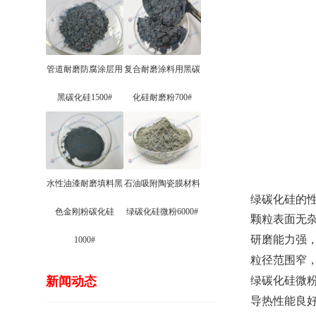
管道耐磨防腐涂层用
复合耐磨涂料用黑碳
黑碳化硅1500#
化硅耐磨粉700#
水性油漆耐磨填料黑
石油吸附陶瓷膜材料
绿碳化硅的
色金刚粉碳化硅
绿碳化硅微粉6000#
颗粒表面无
研磨能力强
1000#
粒径范围窄
新闻动态
绿碳化硅微
导热性能良