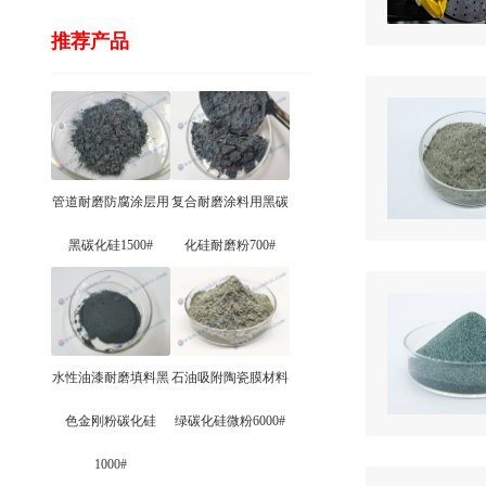
推荐产品
管道耐磨防腐涂层用
复合耐磨涂料用黑碳
黑碳化硅1500#
化硅耐磨粉700#
水性油漆耐磨填料黑
石油吸附陶瓷膜材料
色金刚粉碳化硅
绿碳化硅微粉6000#
1000#