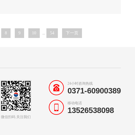
8
9
10
..
54
下一页
24小时咨询热线
0371-60900389
移动电话
13526538098
微信扫码 关注我们