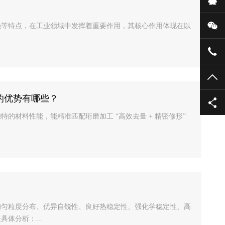
微
强等特点，在工业领域中发挥着重要作用，其核心作用体现在以
135
TO
的优势有哪些？
的材料性能，能精准匹配珩磨加工 “高效去量 + 精密修形”
均匀粒度分布、优异自锐性、良好热稳定性、强化学稳定性、高
体分析：...