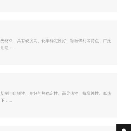
抛光材料，具有硬度高、化学稳定性好、颗粒锋利等特点，广泛
途：...
的切削与自锐性、良好的热稳定性、高导热性、抗腐蚀性、低热
：...
在