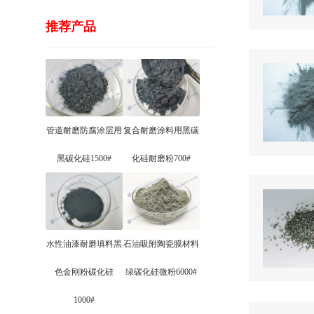
推荐产品
管道耐磨防腐涂层用
复合耐磨涂料用黑碳
黑碳化硅1500#
化硅耐磨粉700#
水性油漆耐磨填料黑
石油吸附陶瓷膜材料
色金刚粉碳化硅
绿碳化硅微粉6000#
1000#