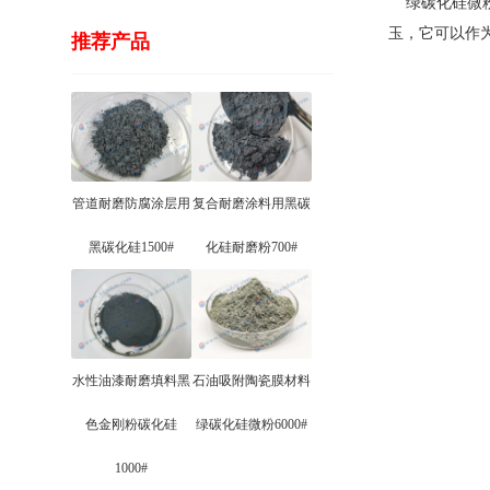
绿碳化硅微粉
玉，它可以作
推荐产品
管道耐磨防腐涂层用
复合耐磨涂料用黑碳
黑碳化硅1500#
化硅耐磨粉700#
水性油漆耐磨填料黑
石油吸附陶瓷膜材料
色金刚粉碳化硅
绿碳化硅微粉6000#
1000#