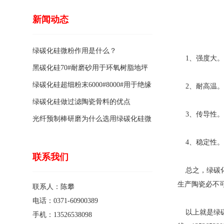
新闻动态
绿碳化硅微粉作用是什么？
1、强度大。
黑碳化硅70#耐磨砂用于环氧树脂地坪
骨料的特点有哪些？
绿碳化硅超细粉末6000#8000#用于绝缘
2、耐高温。
涂料的优点
绿碳化硅做过滤陶瓷骨料的优点
3、传导性。
光纤预制棒研磨为什么选用绿碳化硅微
粉1200#?
4、稳定性。
联系我们
总之，绿碳化
生产陶瓷必不
联系人：陈攀
电话：0371-60900389
以上就是绿碳
手机：13526538098