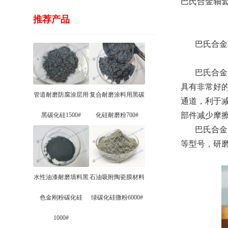
巴氏合金轴套抛
推荐产品
巴氏合金
巴氏合金是
具有非常好
管道耐磨防腐涂层用
复合耐磨涂料用黑碳
通道，利于
部件减少摩
黑碳化硅1500#
化硅耐磨粉700#
巴氏合金的硬度
等型号，研
水性油漆耐磨填料黑
石油吸附陶瓷膜材料
色金刚粉碳化硅
绿碳化硅微粉6000#
1000#