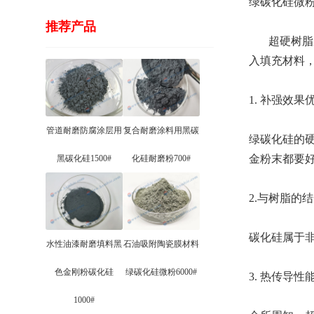
绿碳化硅微
推荐产品
超硬树脂磨
入填充材料
1. 补强效果
管道耐磨防腐涂层用
复合耐磨涂料用黑碳
绿碳化硅的
金粉末都要
黑碳化硅1500#
化硅耐磨粉700#
2.与树脂的
碳化硅属于
水性油漆耐磨填料黑
石油吸附陶瓷膜材料
色金刚粉碳化硅
绿碳化硅微粉6000#
3. 热传导
1000#