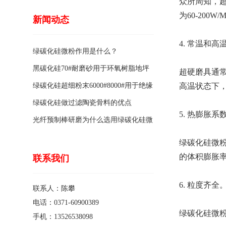
众所周知，
为60-200
新闻动态
4. 常温和
绿碳化硅微粉作用是什么？
黑碳化硅70#耐磨砂用于环氧树脂地坪
超硬磨具通
骨料的特点有哪些？
绿碳化硅超细粉末6000#8000#用于绝缘
高温状态下
涂料的优点
绿碳化硅做过滤陶瓷骨料的优点
5. 热膨胀
光纤预制棒研磨为什么选用绿碳化硅微
粉1200#?
绿碳化硅微粉的
的体积膨胀
联系我们
6. 粒度齐全
联系人：陈攀
电话：0371-60900389
绿碳化硅微粉
手机：13526538098