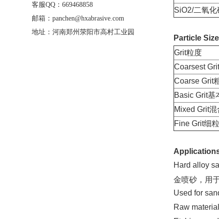
客服QQ：669468858
SiO2/二氧
邮箱：panchen@hxabrasive.com
地址：河南郑州荥阳市高村工业园
Particle Size
Grit粒度
Coarsest G
Coarse Gri
Basic Grit
Mixed Gri
Fine Grit细
Application
Hard alloy sa
金喷砂，用
Used for s
Raw materi