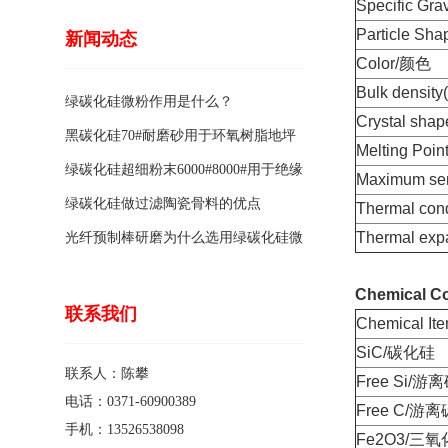
Specific Gr
Particle S
新闻动态
Color/颜色
Bulk densi
绿碳化硅微粉作用是什么？
Crystal sh
黑碳化硅70#耐磨砂用于环氧树脂地坪
Melting Poi
骨料的特点有哪些？
绿碳化硅超细粉末6000#8000#用于绝缘
Maximum s
涂料的优点
绿碳化硅做过滤陶瓷骨料的优点
Thermal co
Thermal ex
光纤预制棒研磨为什么选用绿碳化硅微
粉1200#?
Chemical Co
联系我们
Chemical 
SiC/碳化硅
联系人：陈攀
Free Si/游
电话：0371-60900389
Free C/游离
手机：13526538098
Fe2O3/三