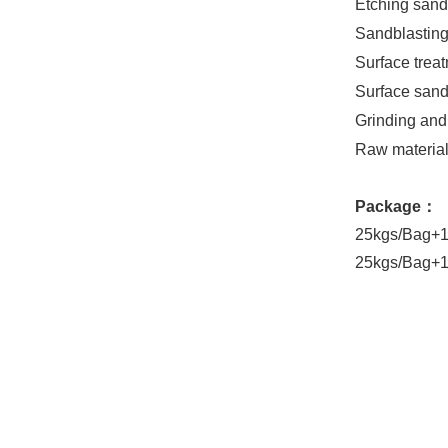
Etching sa
Sandblasti
Surface tr
Surface san
Grinding a
Raw mater
Package
：
25kgs/Bag+
25kgs/Bag+1