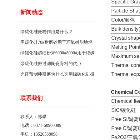
Specific Gr
Particle S
新闻动态
Color/颜色
Bulk densi
绿碳化硅微粉作用是什么？
Crystal sh
黑碳化硅70#耐磨砂用于环氧树脂地坪
Melting Poi
骨料的特点有哪些？
绿碳化硅超细粉末6000#8000#用于绝缘
Maximum s
涂料的优点
绿碳化硅做过滤陶瓷骨料的优点
Thermal co
Thermal ex
光纤预制棒研磨为什么选用绿碳化硅微
粉1200#?
Chemical Co
联系我们
Chemical 
SiC/碳化硅
联系人：陈攀
Free Si/游
电话：0371-60900389
Free C/游离
手机：13526538098
Fe2O3/三