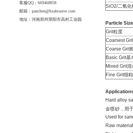
客服QQ：669468858
SiO2/二氧
邮箱：panchen@hxabrasive.com
地址：河南郑州荥阳市高村工业园
Particle Size
Grit粒度
Coarsest G
Coarse Gri
Basic Grit
Mixed Gri
Fine Grit细
Application
Hard alloy sa
金喷砂，用
Used for s
Raw materi