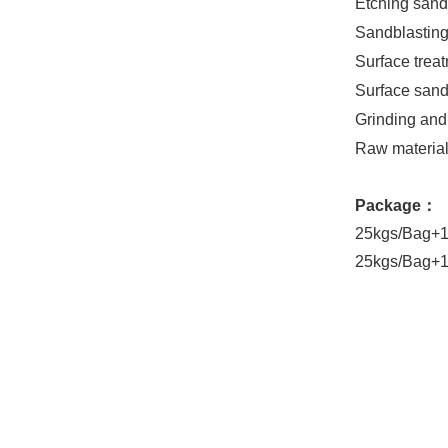
Etching sa
Sandblasti
Surface tr
Surface san
Grinding a
Raw mater
Package
：
25kgs/Bag+
25kgs/Bag+1