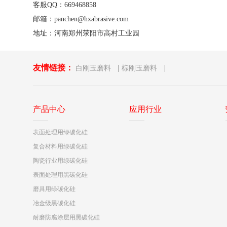
客服QQ：669468858
邮箱：panchen@hxabrasive.com
地址：河南郑州荥阳市高村工业园
友情链接：
|
|
白刚玉磨料
棕刚玉磨料
产品中心
应用行业
表面处理用绿碳化硅
复合材料用绿碳化硅
陶瓷行业用绿碳化硅
表面处理用黑碳化硅
磨具用绿碳化硅
冶金级黑碳化硅
耐磨防腐涂层用黑碳化硅