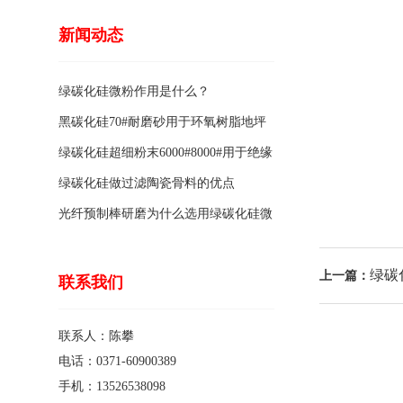
新闻动态
绿碳化硅微粉作用是什么？
黑碳化硅70#耐磨砂用于环氧树脂地坪
骨料的特点有哪些？
绿碳化硅超细粉末6000#8000#用于绝缘
涂料的优点
绿碳化硅做过滤陶瓷骨料的优点
光纤预制棒研磨为什么选用绿碳化硅微
粉1200#?
绿碳
上一篇：
联系我们
联系人：陈攀
电话：0371-60900389
手机：13526538098