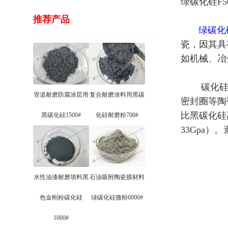
绿碳化硅F
推荐产品
绿碳化硅
瓷，因其具
如机械、冶
碳化硅陶
管道耐磨防腐涂层用
复合耐磨涂料用黑碳
密封圈等陶
比黑碳化硅高。
黑碳化硅1500#
化硅耐磨粉700#
33Gpa
水性油漆耐磨填料黑
石油吸附陶瓷膜材料
色金刚粉碳化硅
绿碳化硅微粉6000#
1000#