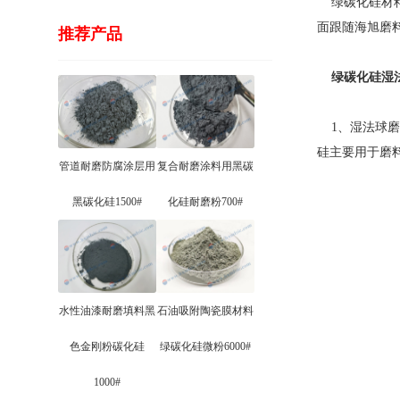
绿碳化硅材料
面跟随海旭磨
推荐产品
绿碳化硅湿
1、湿法球磨绿
硅主要用于磨
管道耐磨防腐涂层用
复合耐磨涂料用黑碳
黑碳化硅1500#
化硅耐磨粉700#
水性油漆耐磨填料黑
石油吸附陶瓷膜材料
色金刚粉碳化硅
绿碳化硅微粉6000#
1000#