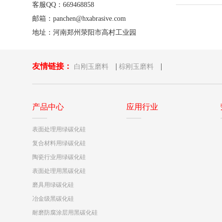
客服QQ：669468858
邮箱：panchen@hxabrasive.com
地址：河南郑州荥阳市高村工业园
友情链接：
|
|
白刚玉磨料
棕刚玉磨料
产品中心
应用行业
表面处理用绿碳化硅
复合材料用绿碳化硅
陶瓷行业用绿碳化硅
表面处理用黑碳化硅
磨具用绿碳化硅
冶金级黑碳化硅
耐磨防腐涂层用黑碳化硅