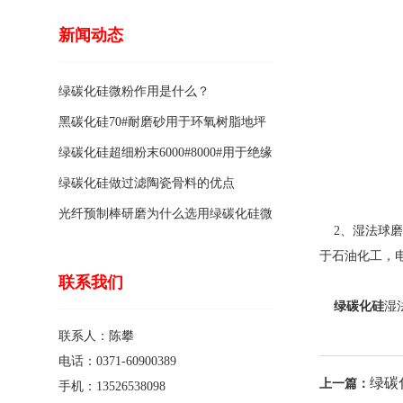
新闻动态
绿碳化硅微粉作用是什么？
黑碳化硅70#耐磨砂用于环氧树脂地坪
骨料的特点有哪些？
绿碳化硅超细粉末6000#8000#用于绝缘
涂料的优点
绿碳化硅做过滤陶瓷骨料的优点
光纤预制棒研磨为什么选用绿碳化硅微
2、湿法球磨
粉1200#?
于石油化工，
联系我们
绿碳化硅
湿
联系人：陈攀
电话：0371-60900389
绿碳
上一篇：
手机：13526538098