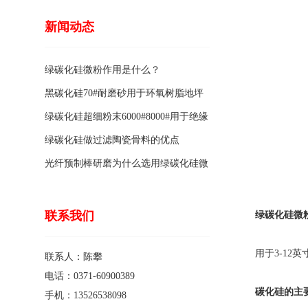
新闻动态
绿碳化硅微粉作用是什么？
黑碳化硅70#耐磨砂用于环氧树脂地坪
骨料的特点有哪些？
绿碳化硅超细粉末6000#8000#用于绝缘
涂料的优点
绿碳化硅做过滤陶瓷骨料的优点
光纤预制棒研磨为什么选用绿碳化硅微
粉1200#?
联系我们
绿碳化硅微
用于3-12
联系人：陈攀
电话：0371-60900389
碳化硅的主
手机：13526538098