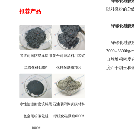
绿碳化硅微
以对微粉的分
推荐产品
绿碳化硅微
绿碳化硅微粉
3000--33
管道耐磨防腐涂层用
复合耐磨涂料用黑碳
自然堆积密度在1.
黑碳化硅1500#
化硅耐磨粉700#
度介于刚玉和
水性油漆耐磨填料黑
石油吸附陶瓷膜材料
色金刚粉碳化硅
绿碳化硅微粉6000#
1000#