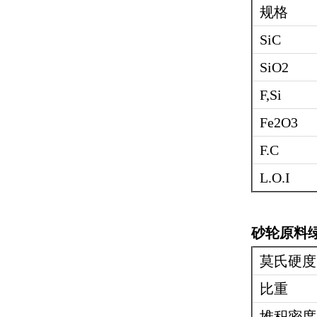
规格
SiC
SiO2
F,Si
Fe2O3
F.C
L.O.I
砂轮原料绿
莫氏硬度
比重
堆积密度