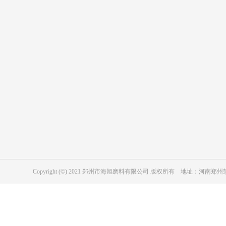
产品中心
应用行业
表面处理用绿碳化硅
复合材料用绿碳化硅
陶瓷行业用绿碳化硅
表面处理用黑碳化硅
磨具用绿碳化硅
冶金级黑碳化硅
耐磨防腐涂层用黑碳化硅
磨具用黑碳化硅
Copyright (©) 2021 郑州市海旭磨料有限公司 版权所有 地址：河
工业陶瓷用黑色碳化硅
纳米级碳化硅