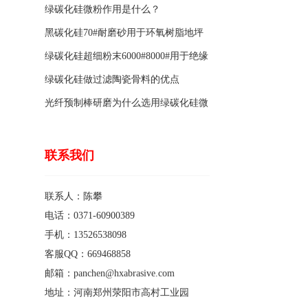
绿碳化硅微粉作用是什么？
黑碳化硅70#耐磨砂用于环氧树脂地坪
骨料的特点有哪些？
绿碳化硅超细粉末6000#8000#用于绝缘
涂料的优点
绿碳化硅做过滤陶瓷骨料的优点
光纤预制棒研磨为什么选用绿碳化硅微
粉1200#?
联系我们
联系人：陈攀
电话：0371-60900389
手机：13526538098
客服QQ：669468858
邮箱：panchen@hxabrasive.com
地址：河南郑州荥阳市高村工业园