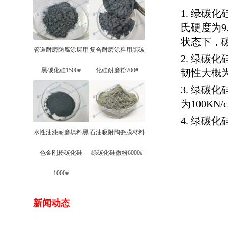
1. 绿碳
氏硬度为9
状态下，
管道耐磨防腐涂层用
复合耐磨涂料用黑碳
2. 绿
黑碳化硅1500#
化硅耐磨粉700#
韧性大概为6
3. 绿碳
为100KN/
4. 绿碳
水性油漆耐磨填料黑
石油吸附陶瓷膜材料
色金刚粉碳化硅
绿碳化硅微粉6000#
1000#
新闻动态