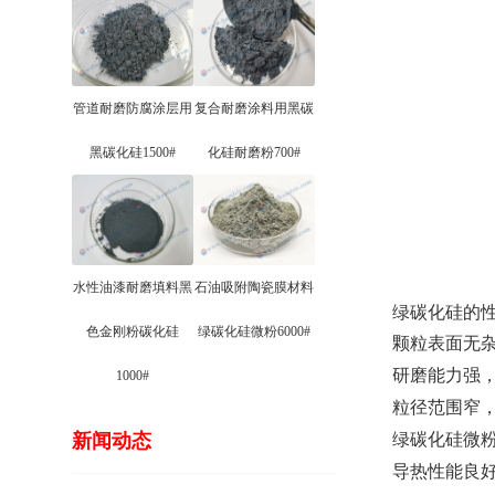
管道耐磨防腐涂层用
复合耐磨涂料用黑碳
黑碳化硅1500#
化硅耐磨粉700#
水性油漆耐磨填料黑
石油吸附陶瓷膜材料
绿碳化硅的
色金刚粉碳化硅
绿碳化硅微粉6000#
颗粒表面无
研磨能力强
1000#
粒径范围窄
新闻动态
绿碳化硅微
导热性能良