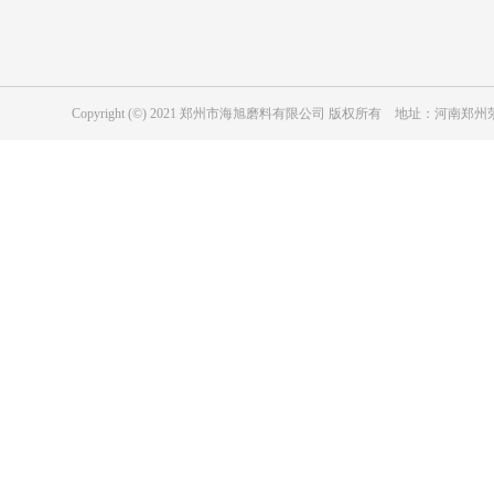
磨具用绿碳化硅
冶金级黑碳化硅
耐磨防腐涂层用黑碳化硅
磨具用黑碳化硅
Copyright (©) 2021 郑州市海旭磨料有限公司 版权所有 地址：河
工业陶瓷用黑色碳化硅
纳米级碳化硅