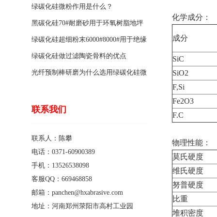
绿碳化硅微粉作用是什么？
化学成分：
黑碳化硅70#耐磨砂用于环氧树脂地坪
成分
骨料的特点有哪些？
绿碳化硅超细粉末6000#8000#用于绝缘
涂料的优点
绿碳化硅做过滤陶瓷骨料的优点
SiC
光纤预制棒研磨为什么选用绿碳化硅微
SiO2
F,Si
粉1200#?
Fe2O3
联系我们
F.C
联系人：陈攀
物理性能：
电话：0371-60900389
莫氏硬度
手机：13526538098
维氏硬度
客服QQ：669468858
努普硬度
邮箱：panchen@hxabrasive.com
比重
地址：河南郑州荥阳市高村工业园
堆积密度