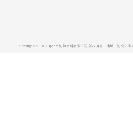
陶瓷行业用绿碳化硅
表面处理用黑碳化硅
磨具用绿碳化硅
冶金级黑碳化硅
耐磨防腐涂层用黑碳化硅
磨具用黑碳化硅
Copyright (©) 2021 郑州市海旭磨料有限公司 版权所有 地址：河
工业陶瓷用黑色碳化硅
纳米级碳化硅