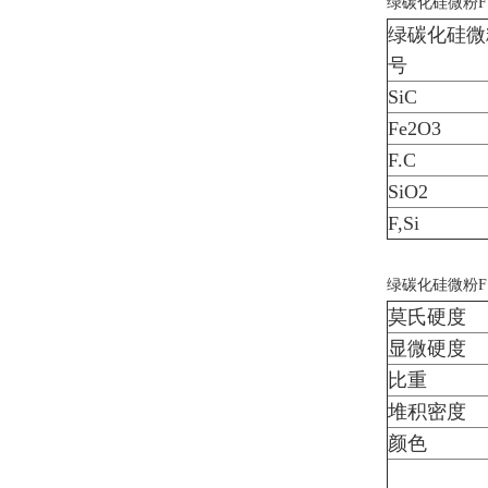
绿碳化硅微粉F
绿碳化硅微
号
SiC
Fe2O3
F.C
SiO2
F,Si
绿碳化硅微粉F
莫氏硬度
显微硬度
比重
堆积密度
颜色