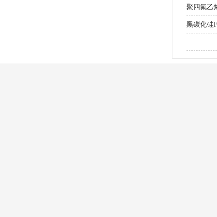
聚四氟乙
黑碳化硅
研磨MLC
产品中心
应用行业
表面处理用绿碳化硅
复合材料用绿碳化硅