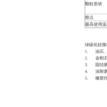
颗粒形状
熔点
最高使用温
绿碳化硅微粉
1. 油石
2. 金刚
3. 固结
4. 涂附
5. 橡胶