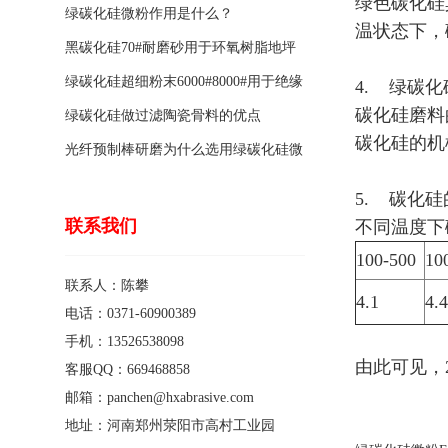
绿色碳化硅莫
绿碳化硅微粉作用是什么？
温状态下，
黑碳化硅70#耐磨砂用于环氧树脂地坪
骨料的特点有哪些？
绿碳化硅超细粉末6000#8000#用于绝缘
4. 绿碳
碳化硅磨料
涂料的优点
绿碳化硅做过滤陶瓷骨料的优点
碳化硅的机械
光纤预制棒研磨为什么选用绿碳化硅微
粉1200#?
5. 碳化
联系我们
不同温度下碳
100-500
10
联系人：陈攀
4.1
4.
电话：0371-60900389
手机：13526538098
由此可见，2
客服QQ：669468858
邮箱：panchen@hxabrasive.com
地址：河南郑州荥阳市高村工业园