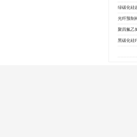
绿碳化硅超
光纤预制棒
聚四氟乙
黑碳化硅
研磨MLC
产品中心
应用行业