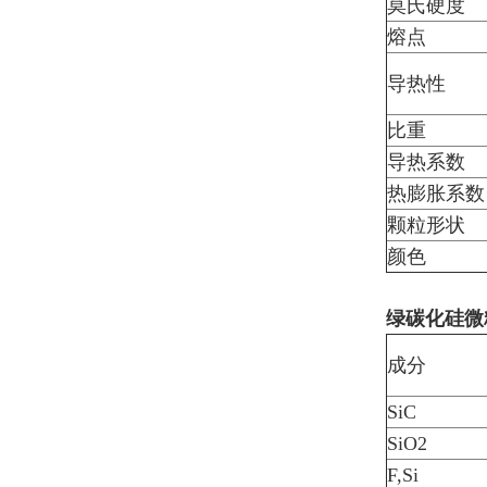
莫氏硬度
熔点
导热性
比重
导热系数
热膨胀系数
颗粒形状
颜色
绿碳化硅微
成分
SiC
SiO2
F,Si