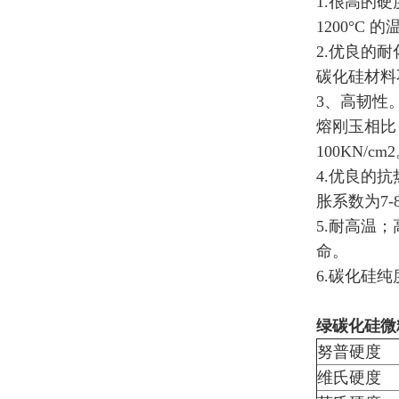
1.很高的硬
1200°
2.优良的
碳化硅材料
3、高韧性
熔刚玉相比
100KN/cm
4.优良的抗
胀系数为7-8x
5.耐高温
命。
6.碳化硅
绿碳化硅微
努普硬度
维氏硬度