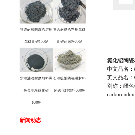
管道耐磨防腐涂层用
复合耐磨涂料用黑碳
黑碳化硅1500#
化硅耐磨粉700#
氮化铝陶瓷
中文品名：
英文品名：Green
水性油漆耐磨填料黑
石油吸附陶瓷膜材料
别称：绿色碳化
色金刚粉碳化硅
绿碳化硅微粉6000#
carborundu
1000#
新闻动态