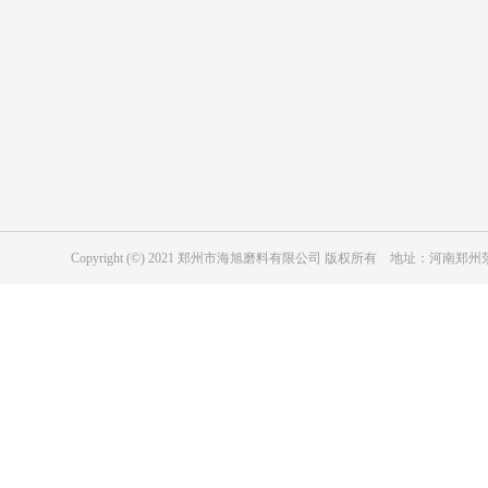
表面处理用绿碳化硅
复合材料用绿碳化硅
陶瓷行业用绿碳化硅
表面处理用黑碳化硅
磨具用绿碳化硅
冶金级黑碳化硅
耐磨防腐涂层用黑碳化硅
磨具用黑碳化硅
Copyright (©) 2021 郑州市海旭磨料有限公司 版权所有 地址：河
工业陶瓷用黑色碳化硅
纳米级碳化硅