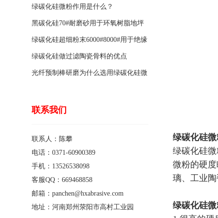
绿碳化硅微粉作用是什么？
黑碳化硅70#耐磨砂用于环氧树脂地坪
骨料的特点有哪些？
绿碳化硅超细粉末6000#8000#用于绝缘
涂料的优点
绿碳化硅做过滤陶瓷骨料的优点
光纤预制棒研磨为什么选用绿碳化硅微
粉1200#?
联系我们
绿碳化硅微
联系人：陈攀
绿碳化硅微
电话：0371-60900389
微粉的硬度
手机：13526538098
璃、工业陶
客服QQ：669468858
邮箱：panchen@hxabrasive.com
绿碳化硅微
地址：河南郑州荥阳市高村工业园