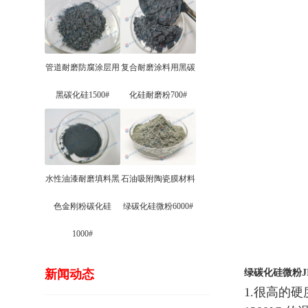
管道耐磨防腐涂层用
复合耐磨涂料用黑碳
黑碳化硅1500#
化硅耐磨粉700#
水性油漆耐磨填料黑
石油吸附陶瓷膜材料
色金刚粉碳化硅
绿碳化硅微粉6000#
1000#
新闻动态
绿碳化硅微粉JIS
1.很高的硬