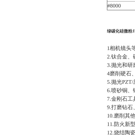
#8000
绿碳化硅微粉JIS
1相机镜头
2.钛合金
3.抛光和
4磨削硬石
5.抛光PZ
6.喷砂铜
7.金刚石
9.打磨钻
10.磨削
11.防火
12.烧结