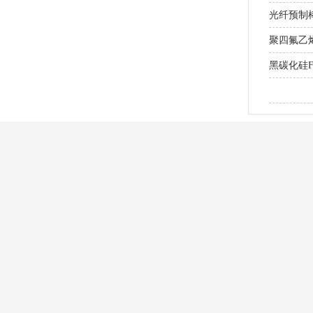
光纤预制棒
聚四氟乙
黑碳化硅
研磨MLC
产品中心
应用行业
表面处理用绿碳化硅