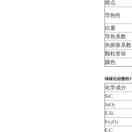
熔点
导热性
比重
导热系数
热膨胀系数
颗粒形状
颜色
绿碳化硅微粉JIS
化学成分
SiC
SiO
2
F,Si
Fe
O
2
3
F.C