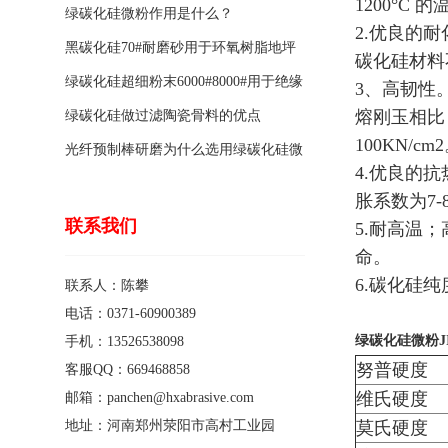
1200°
绿碳化硅微粉作用是什么？
2.优良的
黑碳化硅70#耐磨砂用于环氧树脂地坪
碳化硅材料
骨料的特点有哪些？
绿碳化硅超细粉末6000#8000#用于绝缘
3、高韧性
熔刚玉相比
涂料的优点
绿碳化硅做过滤陶瓷骨料的优点
100KN/cm
光纤预制棒研磨为什么选用绿碳化硅微
4.优良的抗
粉1200#?
胀系数为7-8x
联系我们
5.耐高温
命。
6.碳化硅
联系人：陈攀
电话：0371-60900389
绿碳
化硅微粉JI
手机：13526538098
努普硬度
客服QQ：669468858
维氏硬度
邮箱：panchen@hxabrasive.com
地址：河南郑州荥阳市高村工业园
莫氏硬度