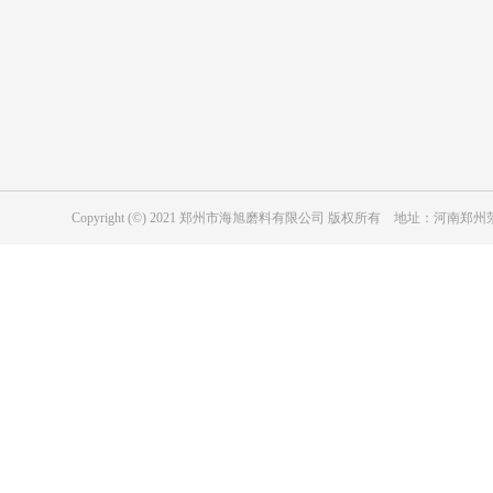
复合材料用绿碳化硅
陶瓷行业用绿碳化硅
表面处理用黑碳化硅
磨具用绿碳化硅
冶金级黑碳化硅
耐磨防腐涂层用黑碳化硅
磨具用黑碳化硅
Copyright (©) 2021 郑州市海旭磨料有限公司 版权所有 地址：河
工业陶瓷用黑色碳化硅
纳米级碳化硅