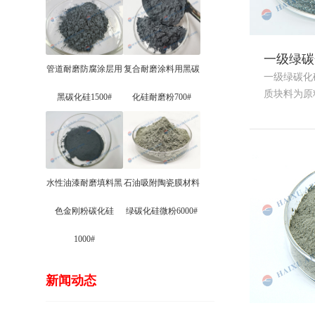
一级绿碳
管道耐磨防腐涂层用
复合耐磨涂料用黑碳
一级绿碳化
质块料为原料，
黑碳化硅1500#
化硅耐磨粉700#
水性油漆耐磨填料黑
石油吸附陶瓷膜材料
色金刚粉碳化硅
绿碳化硅微粉6000#
1000#
新闻动态