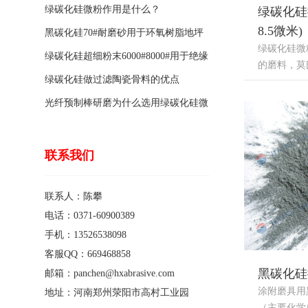
绿碳化硅微粉作用是什么？
绿碳化硅微
8.5微米)
黑碳化硅70#耐磨砂用于环氧树脂地坪
绿碳化硅微粉
骨料的特点有哪些？
绿碳化硅超细粉末6000#8000#用于绝缘
的磨料，莫氏硬
涂料的优点
绿碳化硅做过滤陶瓷骨料的优点
光纤预制棒研磨为什么选用绿碳化硅微
粉1200#?
联系我们
联系人：陈攀
电话：0371-60900389
手机：13526538098
客服QQ：669468858
黑碳化硅
邮箱：panchen@hxabrasive.com
涂附磨具用
地址：河南郑州荥阳市高村工业园
（主要化学成分