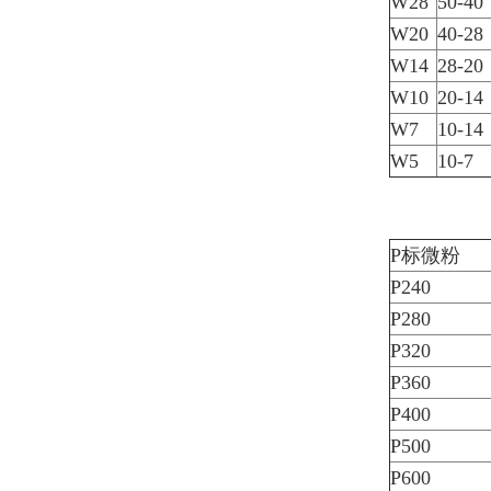
W28
50-40
W20
40-28
W14
28-20
W10
20-14
W7
10-14
W5
10-7
P标微粉
P240
P280
P320
P360
P400
P500
P600