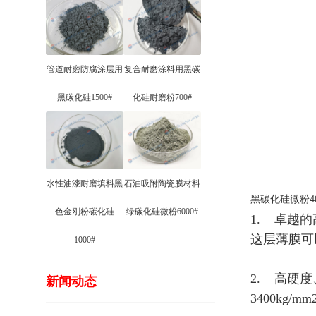
管道耐磨防腐涂层用
复合耐磨涂料用黑碳
黑碳化硅1500#
化硅耐磨粉700#
水性油漆耐磨填料黑
石油吸附陶瓷膜材料
黑碳化硅微粉4
色金刚粉碳化硅
绿碳化硅微粉6000#
1. 卓越
这层薄膜可
1000#
2. 高硬度
新闻动态
3400k