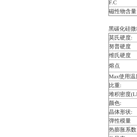
F.C
磁性物含量
黑碳化硅微粉
莫氏硬度:
努普硬度
维氏硬度
熔点
Max使用温
比重:
堆积密度(LP
颜色:
晶体形状:
弹性模量
热膨胀系数