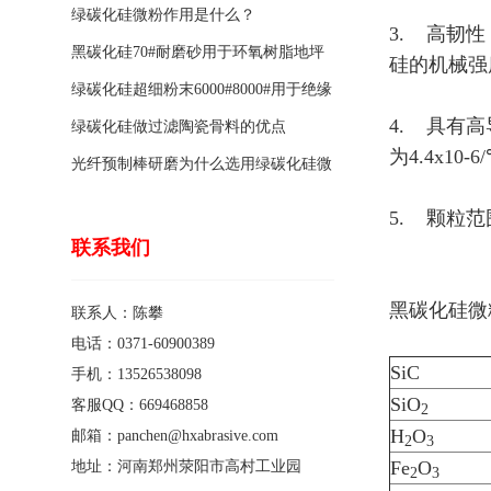
绿碳化硅微粉作用是什么？
3. 高韧
黑碳化硅70#耐磨砂用于环氧树脂地坪
硅的机械强度
骨料的特点有哪些？
绿碳化硅超细粉末6000#8000#用于绝缘
4. 具有
涂料的优点
绿碳化硅做过滤陶瓷骨料的优点
为4.4x10
光纤预制棒研磨为什么选用绿碳化硅微
粉1200#?
5. 颗粒
联系我们
黑碳化硅微粉
联系人：陈攀
电话：0371-60900389
SiC
手机：13526538098
SiO
客服QQ：669468858
2
H
O
邮箱：panchen@hxabrasive.com
2
3
Fe
O
地址：河南郑州荥阳市高村工业园
2
3