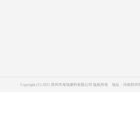
产品中心
应用行业
表面处理用绿碳化硅
复合材料用绿碳化硅
陶瓷行业用绿碳化硅
表面处理用黑碳化硅
磨具用绿碳化硅
冶金级黑碳化硅
耐磨防腐涂层用黑碳化硅
磨具用黑碳化硅
Copyright (©) 2021 郑州市海旭磨料有限公司 版权所有 地址：河
工业陶瓷用黑色碳化硅
纳米级碳化硅