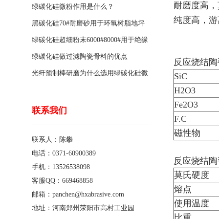
耐磨度高，莫
绿碳化硅微粉作用是什么？
纯度高，游
黑碳化硅70#耐磨砂用于环氧树脂地坪
骨料的特点有哪些？
绿碳化硅超细粉末6000#8000#用于绝缘
涂料的优点
绿碳化硅做过滤陶瓷骨料的优点
反应烧结陶
光纤预制棒研磨为什么选用绿碳化硅微
SiC
H2O3
粉1200#?
Fe2O3
联系我们
F.C
磁性物
联系人：陈攀
电话：0371-60900389
反应烧结陶
手机：13526538098
莫氏硬度
客服QQ：669468858
熔点
邮箱：panchen@hxabrasive.com
使用温度
地址：河南郑州荥阳市高村工业园
比重