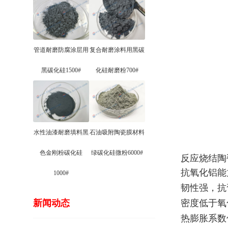
管道耐磨防腐涂层用
复合耐磨涂料用黑碳
黑碳化硅1500#
化硅耐磨粉700#
水性油漆耐磨填料黑
石油吸附陶瓷膜材料
色金刚粉碳化硅
绿碳化硅微粉6000#
反应烧结陶
抗氧化铝能
1000#
韧性强，抗
新闻动态
密度低于氧
热膨胀系数