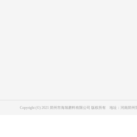
产品中心
应用行业
表面处理用绿碳化硅
复合材料用绿碳化硅
陶瓷行业用绿碳化硅
表面处理用黑碳化硅
磨具用绿碳化硅
冶金级黑碳化硅
耐磨防腐涂层用黑碳化硅
磨具用黑碳化硅
Copyright (©) 2021 郑州市海旭磨料有限公司 版权所有 地址：河
工业陶瓷用黑色碳化硅
纳米级碳化硅