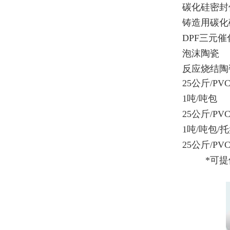
碳化硅密封
铸造用碳化
DPF三元
泡沫陶瓷
反应烧结陶
25公斤/P
1吨/吨包
25公斤/P
1吨/吨包/
25公斤/P
*可