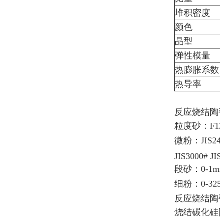
堆积密度
颜色
晶型
弹性模量
热膨胀系数
热导率
反应烧结陶
粒度砂：F12 
微粉：JIS240# 
JIS3000# JI
段砂：0-1mm
细粉：0-32
反应烧结陶
烧结碳化硅