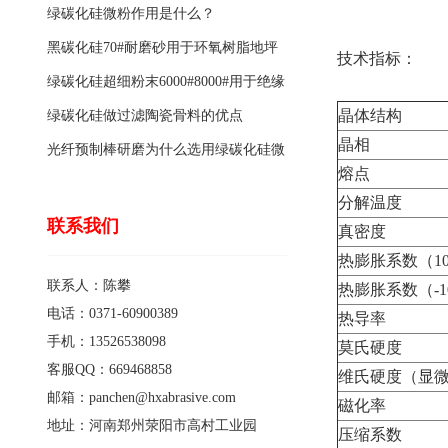
绿碳化硅微粉作用是什么？
黑碳化硅70#耐磨砂用于环氧树脂地坪
技术指标：
骨料的特点有哪些？
绿碳化硅超细粉末6000#8000#用于绝缘
晶体结构
涂料的优点
绿碳化硅做过滤陶瓷骨料的优点
晶相
光纤预制棒研磨为什么选用绿碳化硅微
熔点
粉1200#?
分解温度
联系我们
真密度
热膨胀系数（10
联系人：陈攀
热膨胀系数（-1
电话：0371-60900389
热导率
手机：13526538098
莫氏硬度
客服QQ：669468858
维氏硬度（显
邮箱：panchen@hxabrasive.com
磁化率
地址：河南郑州荥阳市高村工业园
压缩系数