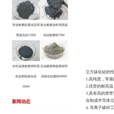
管道耐磨防腐涂层用
复合耐磨涂料用黑碳
黑碳化硅1500#
化硅耐磨粉700#
水性油漆耐磨填料黑
石油吸附陶瓷膜材料
立方碳化硅的
色金刚粉碳化硅
绿碳化硅微粉6000#
1.高纯度，常规碳
2.优异的耐高
1000#
3.具有高的禁
合制成半导体
新闻动态
4. 等离子破