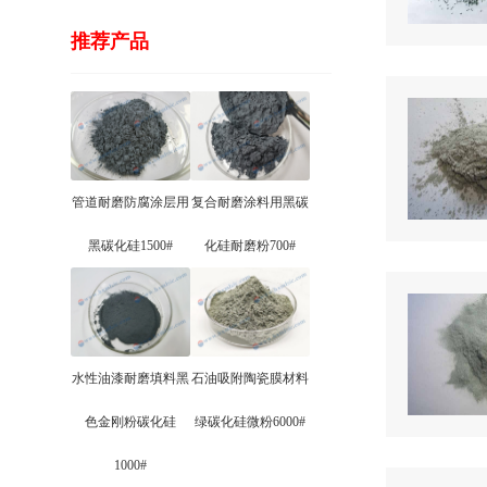
推荐产品
管道耐磨防腐涂层用
复合耐磨涂料用黑碳
黑碳化硅1500#
化硅耐磨粉700#
水性油漆耐磨填料黑
石油吸附陶瓷膜材料
色金刚粉碳化硅
绿碳化硅微粉6000#
1000#