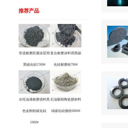
推荐产品
管道耐磨防腐涂层用
复合耐磨涂料用黑碳
黑碳化硅1500#
化硅耐磨粉700#
水性油漆耐磨填料黑
石油吸附陶瓷膜材料
色金刚粉碳化硅
绿碳化硅微粉6000#
1000#