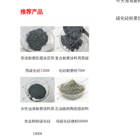
今天海旭磨料
推荐产品
碳化硅粉要想
管道耐磨防腐涂层用
复合耐磨涂料用黑碳
黑碳化硅1500#
化硅耐磨粉700#
水性油漆耐磨填料黑
石油吸附陶瓷膜材料
色金刚粉碳化硅
绿碳化硅微粉6000#
1000#