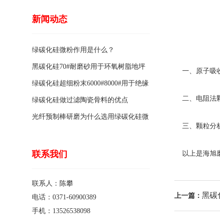
新闻动态
绿碳化硅微粉作用是什么？
黑碳化硅70#耐磨砂用于环氧树脂地坪
一、原子吸收
骨料的特点有哪些？
绿碳化硅超细粉末6000#8000#用于绝缘
二、电阻法颗
涂料的优点
绿碳化硅做过滤陶瓷骨料的优点
光纤预制棒研磨为什么选用绿碳化硅微
三、颗粒分析
粉1200#?
联系我们
以上是海旭磨
联系人：陈攀
黑碳
上一篇：
电话：0371-60900389
手机：13526538098