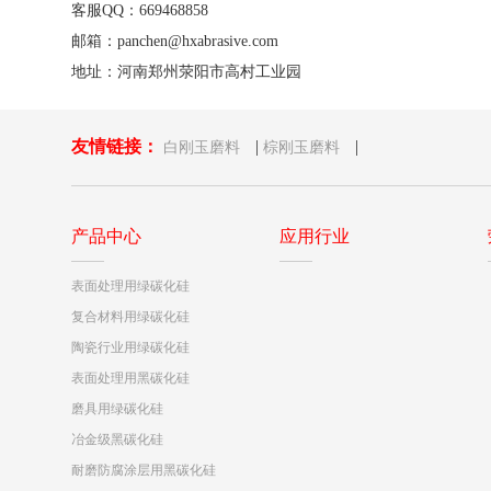
客服QQ：669468858
邮箱：panchen@hxabrasive.com
地址：河南郑州荥阳市高村工业园
友情链接：
|
|
白刚玉磨料
棕刚玉磨料
产品中心
应用行业
表面处理用绿碳化硅
复合材料用绿碳化硅
陶瓷行业用绿碳化硅
表面处理用黑碳化硅
磨具用绿碳化硅
冶金级黑碳化硅
耐磨防腐涂层用黑碳化硅