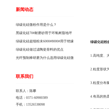
新闻动态
绿碳化硅微粉作用是什么？
黑碳化硅70#耐磨砂用于环氧树脂地坪
骨料的特点有哪些？
绿碳化硅超细粉末6000#8000#用于绝缘
绿碳化硅粉
涂料的优点
绿碳化硅做过滤陶瓷骨料的优点
1.高纯度、
光纤预制棒研磨为什么选用绿碳化硅微
粉1200#?
2.粒度形状
联系我们
3.粒度分布
联系人：陈攀
4.有高的热
电话：0371-60900389
手机：13526538098