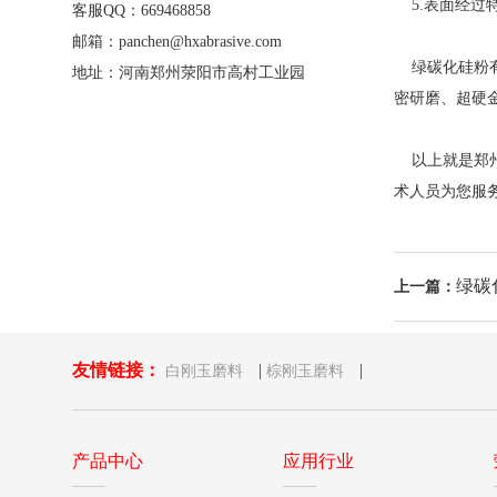
5.表面经过
客服QQ：669468858
邮箱：panchen@hxabrasive.com
绿碳化硅粉有
地址：河南郑州荥阳市高村工业园
密研磨、超硬
以上就是郑州
术人员为您服
绿碳
上一篇：
友情链接：
|
|
白刚玉磨料
棕刚玉磨料
产品中心
应用行业