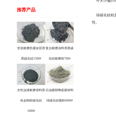
今天小编介
推荐产品
绿碳化硅粉是
性。
管道耐磨防腐涂层用
复合耐磨涂料用黑碳
黑碳化硅1500#
化硅耐磨粉700#
水性油漆耐磨填料黑
石油吸附陶瓷膜材料
色金刚粉碳化硅
绿碳化硅微粉6000#
1000#