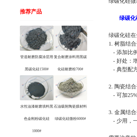
绿碳化硅微
推荐产品
绿碳化
绿碳化硅在
1. 树脂结
- 添加比例
管道耐磨防腐涂层用
复合耐磨涂料用黑碳
- 好处：
- 典型配方
黑碳化硅1500#
化硅耐磨粉700#
2. 陶瓷结
- 可加2
水性油漆耐磨填料黑
石油吸附陶瓷膜材料
3. 金属结
色金刚粉碳化硅
绿碳化硅微粉6000#
- 少用，
1000#