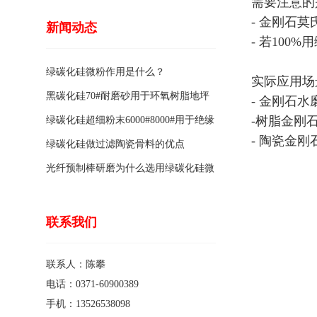
需要注意的
- 金刚石
新闻动态
- 若10
绿碳化硅微粉作用是什么？
实际应用场
黑碳化硅70#耐磨砂用于环氧树脂地坪
- 金刚石水
-树脂金刚
骨料的特点有哪些？
绿碳化硅超细粉末6000#8000#用于绝缘
- 陶瓷金刚
涂料的优点
绿碳化硅做过滤陶瓷骨料的优点
光纤预制棒研磨为什么选用绿碳化硅微
粉1200#?
联系我们
联系人：陈攀
电话：0371-60900389
手机：13526538098